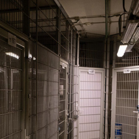
Этаж
-1
Предлагается
Продажа
Желаемый / подходящий вид деятельности
Не указано
Назначение
Не указано
Размер площади (м2)
5
Цена за помещение
900 000 руб.
О помещении