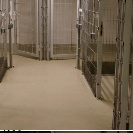
порядок! Сейчас — лучший момент приобрести кладовую по
специальной цене. Почему стоит купить? Безопасность –
круглосуточный контроль доступа. Доступность – всё под
рукой: не нужно ехать на склад, ваши вещи всегда рядом.
Экономия – скидка до 10%....
210 (+1)
Навигация
Характеристики
О помещении
Где находится
Контакты
Другие объявления
Характеристики помещения
№ объявления
117192
Дата размещения
30.09.2025
Город
Москва
Адрес
Ленинградский проспект, д.36стр38
Расположено
Жилой дом