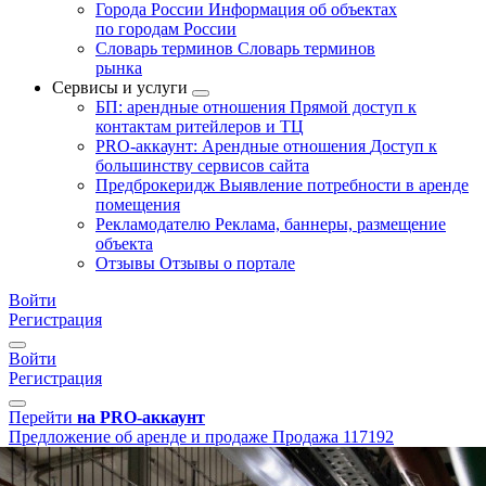
Города России
Информация об объектах
по городам России
Словарь терминов
Словарь терминов
рынка
Сервисы и услуги
БП: арендные отношения
Прямой доступ к
контактам ритейлеров и ТЦ
PRO-аккаунт: Арендные отношения
Доступ к
большинству сервисов сайта
Предброкеридж
Выявление потребности в аренде
помещения
Рекламодателю
Реклама, баннеры, размещение
объекта
Отзывы
Отзывы о портале
Войти
Регистрация
Войти
Регистрация
Перейти
на PRO-аккаунт
Предложение об аренде и продаже
Продажа
117192