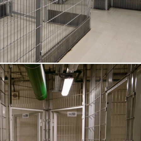
Продажа
Жилой дом
117192 - Г. МОСКВА,
ЛЕНИНГРАДСКИЙ
ПРОСПЕКТ, Д.36СТР38
Москва / Московская обл
Получить контакты
Посмотреть на карте
Освободите дом от лишних вещей и создайте идеальный