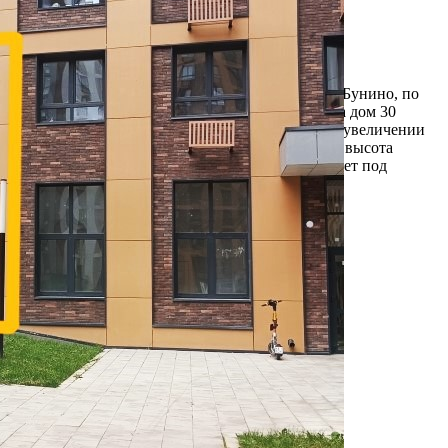
Д.30К1
Москва / Московская обл
Получить контакты
Посмотреть на карте
Сдается в долгосрочную аренду ПСН в ЖК Эко Бунино, по
адресу: г. Москва, р-н Коммунарка, пр-т Куприна дом 30
корпус 1 общей площадью 58,9 кв. м. Возможно увеличении
площади до 85 кв. м. за счет возведения 2 этажа, высота
потолка позволяет. Помещение идеально подойдет под
размещение семейного кафе, пиццерию, м...
302 (+1)
Навигация
Характеристики
О помещении
Где находится
Контакты
Другие объявления
Характеристики помещения
№ объявления
117474
Дата размещения
19.09.2025