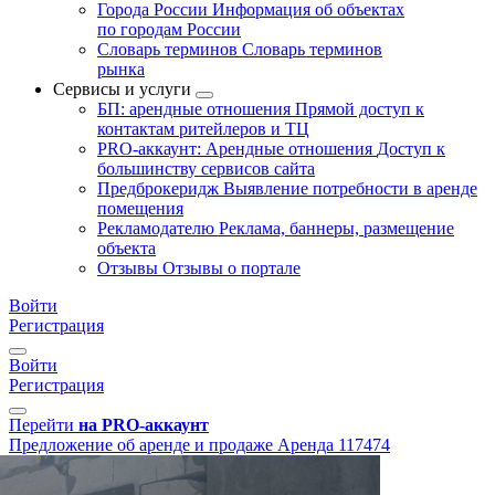
Города России
Информация об объектах
по городам России
Словарь терминов
Словарь терминов
рынка
Сервисы и услуги
БП: арендные отношения
Прямой доступ к
контактам ритейлеров и ТЦ
PRO-аккаунт: Арендные отношения
Доступ к
большинству сервисов сайта
Предброкеридж
Выявление потребности в аренде
помещения
Рекламодателю
Реклама, баннеры, размещение
объекта
Отзывы
Отзывы о портале
Войти
Регистрация
Войти
Регистрация
Перейти
на PRO-аккаунт
Предложение об аренде и продаже
Аренда
117474