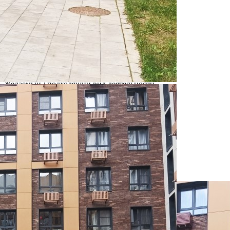
Город
Москва
Адрес
Коммунарка район, Куприна проспект, д.30к1
Расположено
Этаж
1
Предлагается
Аренда
Желаемый / подходящий вид деятельности
Не указано
Назначение
Не указано
Размер площади (м2)
59
Цена за помещение
100 000 руб.
Цена за 1 кв. м
1 695 руб.
О помещении