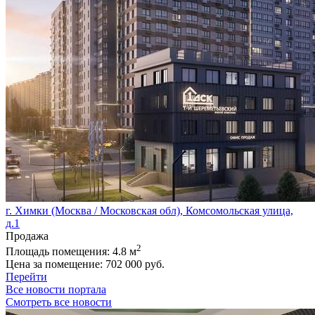
г. Химки (Москва / Московская обл), Комсомольская улица,
д.1
Продажа
2
Площадь помещения:
4.8 м
Цена за помещение:
702 000 руб.
Перейти
Все новости портала
Смотреть все новости