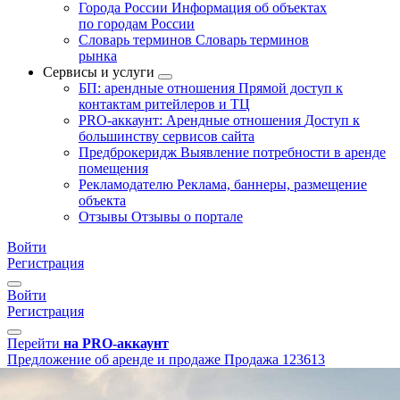
Города России
Информация об объектах
по городам России
Словарь терминов
Словарь терминов
рынка
Сервисы и услуги
БП: арендные отношения
Прямой доступ к
контактам ритейлеров и ТЦ
PRO-аккаунт: Арендные отношения
Доступ к
большинству сервисов сайта
Предброкеридж
Выявление потребности в аренде
помещения
Рекламодателю
Реклама, баннеры, размещение
объекта
Отзывы
Отзывы о портале
Войти
Регистрация
Войти
Регистрация
Перейти
на PRO-аккаунт
Предложение об аренде и продаже
Продажа
123613