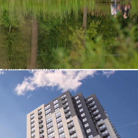
Где находится
Контакты
Другие объявления
Характеристики помещения
№ объявления
123613
Дата размещения
06.08.2026
Город
Москва
Адрес
деревня Саларьево, , д.10А
Расположено
Этаж
-1
Предлагается
Продажа
Желаемый / подходящий вид деятельности
Не указано
Назначение
Не указано
Размер площади (м2)
4.4
Цена за помещение