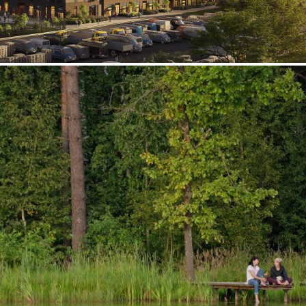
Продажа
123613 - Г. МОСКВА,
ДЕРЕВНЯ САЛАРЬЕВО, ,
Д.10А
Москва / Московская обл
Получить контакты
Посмотреть на карте
Прямая продажа от застройщика! Кладовая номер 23 общей
площадью 4.4 кв. м на -1-м этаже в ЖК «1-й
Саларьевский»[#8104310#]
223 (+1)
Навигация
Характеристики
О помещении