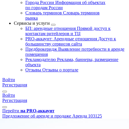
Города России
Информация об объектах
по городам России
Словарь терминов
Словарь терминов
рынка
Сервисы и услуги
БП: арендные отношения
Прямой доступ к
контактам ритейлеров и ТЦ
PRO-аккаунт: Арендные отношения
Доступ к
большинству сервисов сайта
Предброкеридж
Выявление потребности в аренде
помещения
Рекламодателю
Реклама, баннеры, размещение
объекта
Отзывы
Отзывы о портале
Войти
Регистрация
Войти
Регистрация
Перейти
на PRO-аккаунт
Предложение об аренде и продаже
Аренда
103125