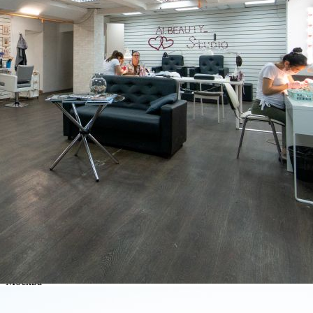
Собственник ГК "Экоофис"! Сдаем в аренду торговую
площадь 39,2 кв. м, в ТЦ "Мебель", 2 мин. м.
Электрозаводская, вблизи ТТК и Садового кольца.
Расположена на 1/3 этаж. здания. Аренда: 47 040 руб./месяц,
включая коммунальные и эксплуатационные расходы.
Расположение комплекса в шаговой доступности - 200 м от
ме...
622 (+)
Навигация
Характеристики
О помещении
Где находится
Контакты
Другие объявления
Характеристики помещения
№ объявления
103125
Дата размещения
03.05.2023
Город
Москва
Адрес
Большая Семёновская улица, д.10с13