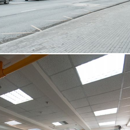
Аренда
Торговый Центр
103125 - Г. МОСКВА,
БОЛЬШАЯ
СЕМЁНОВСКАЯ УЛИЦА,
Д.10С13
Москва / Московская обл
Получить контакты
Посмотреть на карте