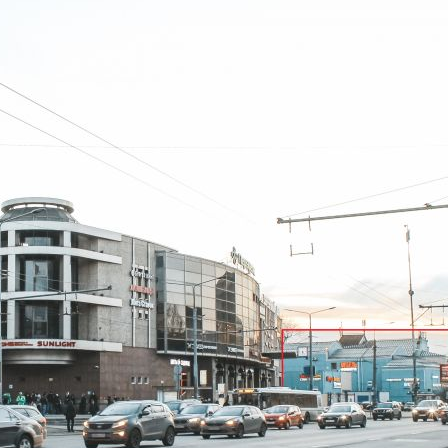
Расположено
Торговый Центр
Этаж
1
Предлагается
Аренда
Желаемый / подходящий вид деятельности
Не указано
Назначение
Не указано
Размер площади (м2)
39.2
Цена за помещение
47 040 руб.
Цена за 1 кв. м
1 200 руб.
О помещении