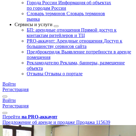
Города России
Информация об объектах
по городам России
Словарь терминов
Словарь терминов
рынка
Сервисы и услуги
БП: арендные отношения
Прямой доступ к
контактам ритейлеров и ТЦ
PRO-аккаунт: Арендные отношения
Доступ к
большинству сервисов сайта
Предброкеридж
Выявление потребности в аренде
помещения
Рекламодателю
Реклама, баннеры, размещение
объекта
Отзывы
Отзывы о портале
Войти
Регистрация
Войти
Регистрация
Перейти
на PRO-аккаунт
Предложение об аренде и продаже
Продажа
115639