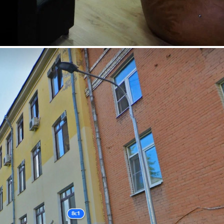
Продажа
115639 - Г. МОСКВА, 6-Й
МОНЕТЧИКОВСКИЙ
ПЕРЕУЛОК, Д.8СТР1
Москва / Московская обл
Получить контакты
Посмотреть на карте
Продажа от собственника! Здание 4-х этажное 1154м2 +
мансарда 158м в топовой локации - 200м. от Садового кольца,
ул. Пятницкая и 3-х минутах пешком от м.Павелецкая. Все
городские коммуникации. Высокие потолки 3,1-3,65м.
Свободная парковка на улице. В радиусе 100м. более 50
парковочных мест. Здание в хорошем с...
479 (+2)