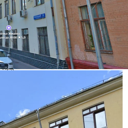
Навигация
Характеристики
О помещении
Где находится
Контакты
Другие объявления
Характеристики помещения
№ объявления
115639
Дата размещения
29.04.2025
Город
Москва
Адрес
6-й Монетчиковский переулок, д.8стр1
Расположено
Этаж
Предлагается
Продажа
Желаемый / подходящий вид деятельности
Не указано
Назначение
Не указано