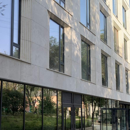
Застройщик продаёт нежилое помещение в ЖК «TITUL на
Якиманке».
Дом построен.
Удобное расположение на первой лини в престижном ЦАО.
Панорамное остекление. Современная инженерия. Свободная
планировка. Потолки 4 м. Отдельные входы. Помещения под
отделку.
Прямой подъезд с Садового кольца, Бол. Якиманки, Бол.
Ордынки. Обжитой микрорайон у метро.
Может быть использовано под ритейл, представительский
офис или для проживания как апартамент!
Безусловно в помещении будут востребованные такие
бизнесы как минирмаркет, пиццерия, кондитерская лавка,