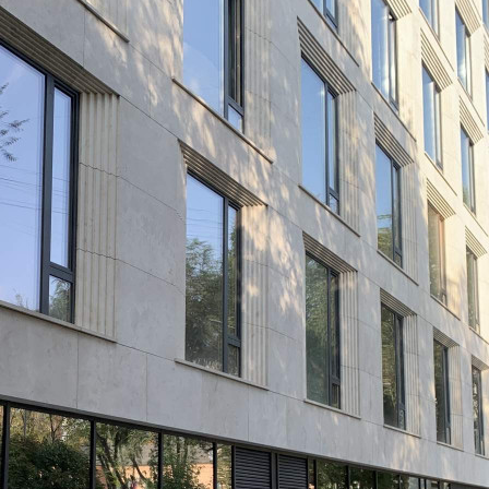
Москва
Адрес
2-й Хвостов переулок, д.8стр2
Расположено
Жилой дом
Этаж
1
Предлагается
Продажа
Желаемый / подходящий вид деятельности
Не указано
Назначение
Не указано
Размер площади (м2)
113.2
Цена за помещение
82 522 800 руб.
О помещении