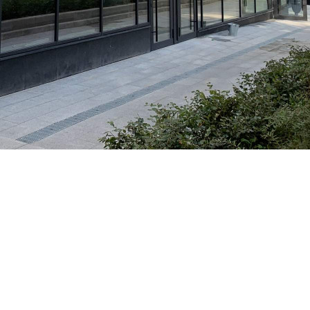
шоколадный бутик, винный гастробар, кофейню, семейный
ресторан или кафе, студию красоты, spa-студию, салон
букетов, химчистку, аптеку, стоматологию или медицинский
центр, лингво-студию, салон оптики.[#4258305#]
Где находится