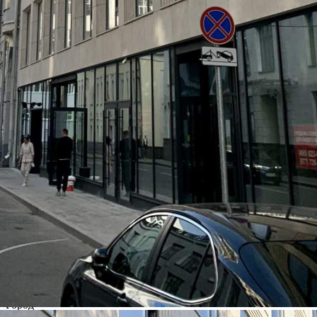
Москва / Московская обл
Получить контакты
Посмотреть на карте
Застройщик продаёт нежилое помещение в ЖК «TITUL на
Якиманке». Дом построен. Удобное расположение на первой
лини в престижном ЦАО. Панорамное остекление.
Современная инженерия. Свободная планировка. Потолки 4
м. Отдельные входы. Помещения под отделку. Прямой
подъезд с Садового кольца, Бол. Якиманки, Бол. Орды...
661 (+1)
Навигация
Характеристики
О помещении
Где находится
Контакты
Другие объявления
Характеристики помещения
№ объявления
101573
Дата размещения
31.05.2024
Город