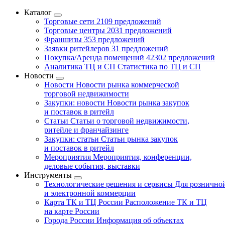
Каталог
Торговые сети
2109 предложений
Торговые центры
2031 предложений
Франшизы
353 предложений
Заявки ритейлеров
31 предложений
Покупка/Аренда помещений
42302 предложений
Аналитика ТЦ и СП
Статистика по ТЦ и СП
Новости
Новости
Новости рынка коммерческой
торговой недвижимости
Закупки: новости
Новости рынка закупок
и поставок в ритейл
Статьи
Статьи о торговой недвижимости,
ритейле и франчайзинге
Закупки: статьи
Статьи рынка закупок
и поставок в ритейл
Мероприятия
Мероприятия, конференции,
деловые события, выставки
Инструменты
Технологические решения и сервисы
Для рознично
и электронной коммерции
Карта ТК и ТЦ России
Расположение ТК и ТЦ
на карте России
Города России
Информация об объектах