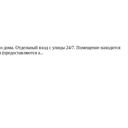
го дома. Отдeльный вxод с улицы 24/7. Помещeние находится
пpeдocтaвляются а...