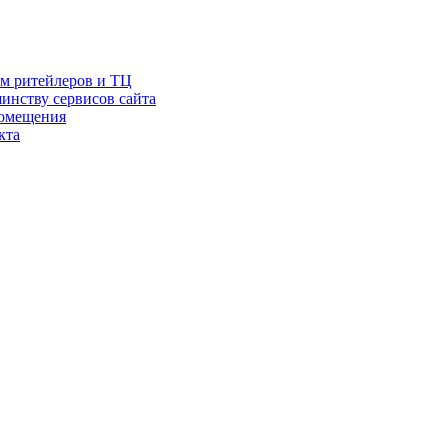
ам ритейлеров и ТЦ
инству сервисов сайта
помещения
кта