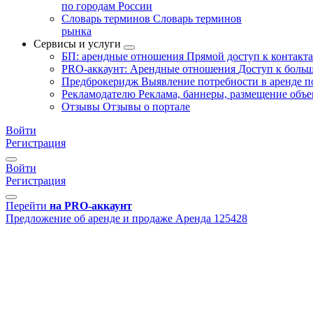
по городам России
Словарь терминов
Словарь терминов
рынка
Сервисы и услуги
БП: арендные отношения
Прямой доступ к контакт
PRO-аккаунт: Арендные отношения
Доступ к больш
Предброкеридж
Выявление потребности в аренде 
Рекламодателю
Реклама, баннеры, размещение объе
Отзывы
Отзывы о портале
Войти
Регистрация
Войти
Регистрация
Перейти
на PRO-аккаунт
Предложение об аренде и продаже
Аренда
125428