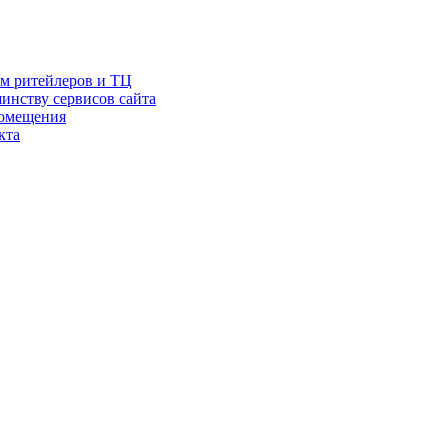
ам ритейлеров и ТЦ
инству сервисов сайта
помещения
кта