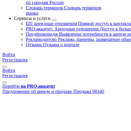
по городам России
Словарь терминов
Словарь терминов
рынка
Сервисы и услуги
БП: арендные отношения
Прямой доступ к контакт
PRO-аккаунт: Арендные отношения
Доступ к больш
Предброкеридж
Выявление потребности в аренде 
Рекламодателю
Реклама, баннеры, размещение объе
Отзывы
Отзывы о портале
Войти
Регистрация
Войти
Регистрация
Перейти
на PRO-аккаунт
Предложение об аренде и продаже
Продажа
98340