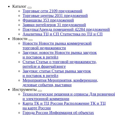
Каталог
Торговые сети
2109 предложений
Торговые центры
2031 предложений
Франшизы
353 предложений
Заявки ритейлеров
31 предложений
Покупка/Аренда помещений
42284 предложений
Аналитика ТЦ и СП
Статистика по ТЦ и СП
Новости
Новости
Новости рынка коммерческой
торговой недвижимости
Закупки: новости
Новости рынка закупок
и поставок в ритейл
Статьи
Статьи о торговой недвижимости,
ритейле и франчайзинге
Закупки: статьи
Статьи рынка закупок
и поставок в ритейл
Мероприятия
Мероприятия, конференции,
деловые события, выставки
Инструменты
Технологические решения и сервисы
Для рознично
и электронной коммерции
Карта ТК и ТЦ России
Расположение ТК и ТЦ
на карте России
Города России
Информация об объектах