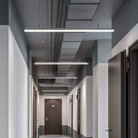
Продажа
115117 - Г. ЛЮБЕРЦЫ,
РОЖДЕСТВЕНСКАЯ
УЛИЦА, Д.6
Москва / Московская обл
Получить контакты
Посмотреть на карте
Прямая продажа от застройщика! Кладовая номер 60К общей
площадью 3.6 кв. м на -1-м этаже в ЖК «1-й Лермонтовский».
Дополнительная скидка 2% на покупку 2-й и последующей
недвижимости: для клиентов предоставляется специальная
скидка до 2%. Скидку на вторую или последующую покупку
можно получить при приобретени...
605 (+2)
Навигация