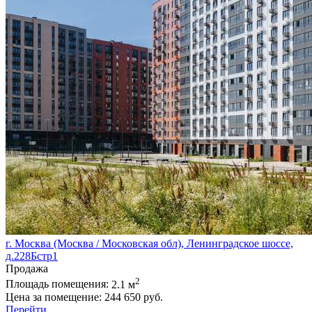
г. Москва (Москва / Московская обл), Ленинградское шоссе,
д.228Бстр1
Продажа
2
Площадь помещения:
2.1 м
Цена за помещение:
244 650 руб.
Перейти