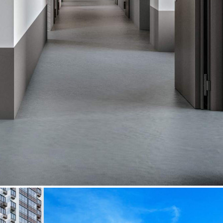
Характеристики
О помещении
Где находится
Контакты
Другие объявления
Характеристики помещения
№ объявления
115117
Дата размещения
27.08.2025
Город
Люберцы
Адрес
Рождественская улица, д.6
Расположено
Этаж
-1
Предлагается
Продажа
Желаемый / подходящий вид деятельности
Не указано
Назначение
Не указано