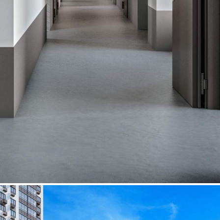
Характеристики
О помещении
Где находится
Контакты
Другие объявления
Характеристики помещения
№ объявления
93027
Дата размещения
27.08.2025
Город
Люберцы
Адрес
Рождественская улица, д.6
Расположено
Этаж
1
Предлагается
Продажа
Желаемый / подходящий вид деятельности
Не указано
Назначение
Не указано