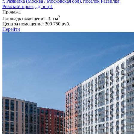
г. Развилка (Москва / Московская обл), поселок Развилка,
Римский проезд, д.5стр1
Продажа
2
Площадь помещения:
3.5 м
Цена за помещение:
309 750 руб.
Перейти