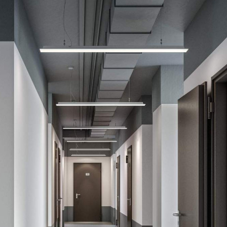
Продажа
93027 - Г. ЛЮБЕРЦЫ,
РОЖДЕСТВЕНСКАЯ
УЛИЦА, Д.6
Москва / Московская обл
Получить контакты
Посмотреть на карте
Прямая продажа от застройщика! Кладовая номер кл. 4 общей
площадью 3.3 кв. м на 1-м этаже в ЖК «1-й Лермонтовский».
Дополнительная скидка 2% на покупку 2-й и последующей
недвижимости: для клиентов предоставляется специальная
скидка до 2%. Скидку на вторую или последующую покупку
можно получить при приобретен...
870 (+1)
Навигация