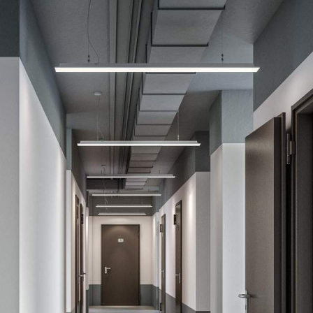
Продажа
93155 - Г. ЛЮБЕРЦЫ,
ПРОЕКТИРУЕМЫЙ
ПРОЕЗД, Д.4037
Москва / Московская обл
Получить контакты
Посмотреть на карте
Прямая продажа от застройщика! Кладовая номер кл. 246
общей площадью 3.9 кв.м. на 1-м этаже в ЖК «1-й
Лермонтовский».[#3098274#]
554 (+1)
Навигация
Характеристики
О помещении