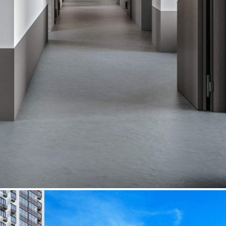
Где находится
Контакты
Другие объявления
Характеристики помещения
№ объявления
93155
Дата размещения
26.01.2023
Город
Люберцы
Адрес
Проектируемый проезд, д.4037
Расположено
Этаж
1
Предлагается
Продажа
Желаемый / подходящий вид деятельности
Не указано
Назначение
Не указано
Размер площади (м2)
3.9
Цена за помещение