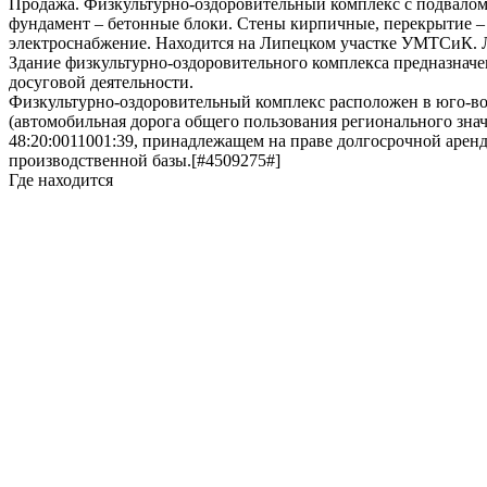
Продажа. Физкультурно-оздоровительный комплекс с подвалом (н
фундамент – бетонные блоки. Стены кирпичные, перекрытие – 
электроснабжение. Находится на Липецком участке УМТСиК. 
Здание физкультурно-оздоровительного комплекса предназначе
досуговой деятельности.
Физкультурно-оздоровительный комплекс расположен в юго-вост
(автомобильная дорога общего пользования регионального знач
48:20:0011001:39, принадлежащем на праве долгосрочной арен
производственной базы.[#4509275#]
Где находится