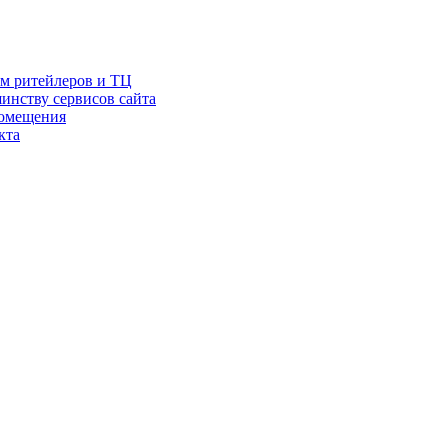
ам ритейлеров и ТЦ
инству сервисов сайта
помещения
кта