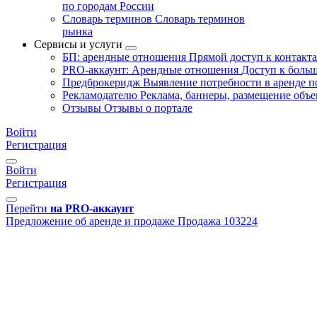
по городам России
Словарь терминов
Словарь терминов
рынка
Сервисы и услуги
БП: арендные отношения
Прямой доступ к контакт
PRO-аккаунт: Арендные отношения
Доступ к больш
Предброкеридж
Выявление потребности в аренде 
Рекламодателю
Реклама, баннеры, размещение объе
Отзывы
Отзывы о портале
Войти
Регистрация
Войти
Регистрация
Перейти
на PRO-аккаунт
Предложение об аренде и продаже
Продажа
103224