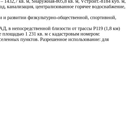
1432,7 кв. м, Sнаружная-805,8 кв. м, Vстроит.-8184 куб. м,
д, канализация, централизованное горячее водоснабжение,
и и развитии физкультурно-общественной, спортивной,
Д, в непосредственной близости от трассы Р119 (1,8 км)
е площадью 1 231 кв. м с кадастровым номером:
селенных пунктов. Разрешенное использование: для