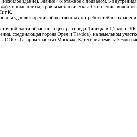
ежилое здание). Здание 4-х этажное с подвалом, S внутренняя – 
ж/бетонные плиты, кровля металлическая. Отопление, водопрово
Лит.К.
но для удовлетворения общественных потребностей в сохранени
очной части областного центра города Липецк, в 1,5 км от ЛКА
ения, соединяющая города Орел и Тамбов), на земельном участк
ды ООО «Газпром трансгаз Москва». Категория земель: Земли на