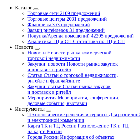
Каталог
Торговые сети
2109 предложений
Торговые центры
2031 предложений
Франшизы
353 предложений
Заявки ритейлеров
31 предложений
Покупка/Аренда помещений
42295 предложений
Аналитика ТЦ и СП
Статистика по ТЦ и СП
Новости
Новости
Новости рынка коммерческой
торговой недвижимости
Закупки: новости
Новости рынка закупок
и поставок в ритейл
Статьи
Статьи о торговой недвижимости,
ритейле и франчайзинге
Закупки: статьи
Статьи рынка закупок
и поставок в ритейл
Мероприятия
Мероприятия, конференции,
деловые события, выставки
Инструменты
Технологические решения и сервисы
Для рознично
и электронной коммерции
Карта ТК и ТЦ России
Расположение ТК и ТЦ
на карте России
Города России
Информация об объектах