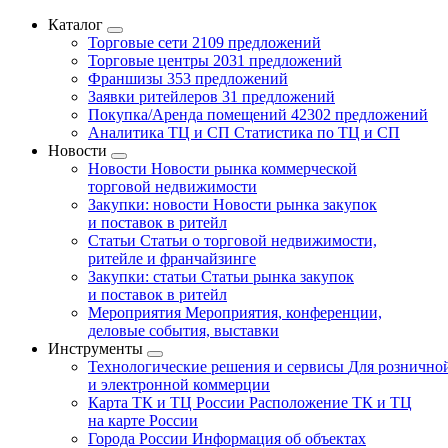
Каталог
Торговые сети
2109 предложений
Торговые центры
2031 предложений
Франшизы
353 предложений
Заявки ритейлеров
31 предложений
Покупка/Аренда помещений
42302 предложений
Аналитика ТЦ и СП
Статистика по ТЦ и СП
Новости
Новости
Новости рынка коммерческой
торговой недвижимости
Закупки: новости
Новости рынка закупок
и поставок в ритейл
Статьи
Статьи о торговой недвижимости,
ритейле и франчайзинге
Закупки: статьи
Статьи рынка закупок
и поставок в ритейл
Мероприятия
Мероприятия, конференции,
деловые события, выставки
Инструменты
Технологические решения и сервисы
Для рознично
и электронной коммерции
Карта ТК и ТЦ России
Расположение ТК и ТЦ
на карте России
Города России
Информация об объектах