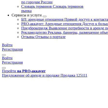
по городам России
Словарь терминов
Словарь терминов
рынка
Сервисы и услуги
БП: арендные отношения
Прямой доступ к контакт
PRO-аккаунт: Арендные отношения
Доступ к больш
Предброкеридж
Выявление потребности в аренде 
Рекламодателю
Реклама, баннеры, размещение объе
Отзывы
Отзывы о портале
Войти
Регистрация
Войти
Регистрация
Перейти
на PRO-аккаунт
Предложение об аренде и продаже
Продажа
125111