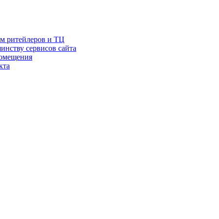
ам ритейлеров и ТЦ
инству сервисов сайта
помещения
кта