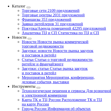
Каталог
Торговые сети
2109 предложений
Торговые центры
2031 предложений
Франшизы
353 предложений
Заявки ритейлеров
31 предложений
Покупка/Аренда помещений
42295 предложений
Аналитика ТЦ и СП
Статистика по ТЦ и СП
Новости
Новости
Новости рынка коммерческой
торговой недвижимости
Закупки: новости
Новости рынка закупок
и поставок в ритейл
Статьи
Статьи о торговой недвижимости,
ритейле и франчайзинге
Закупки: статьи
Статьи рынка закупок
и поставок в ритейл
Мероприятия
Мероприятия, конференции,
деловые события, выставки
Инструменты
Технологические решения и сервисы
Для рознично
и электронной коммерции
Карта ТК и ТЦ России
Расположение ТК и ТЦ
на карте России
Города России
Информация об объектах