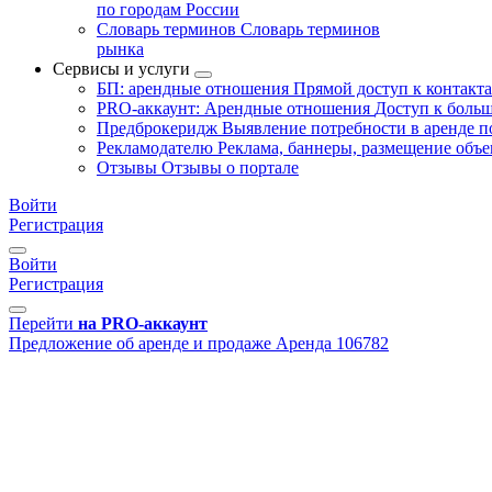
по городам России
Словарь терминов
Словарь терминов
рынка
Сервисы и услуги
БП: арендные отношения
Прямой доступ к контакт
PRO-аккаунт: Арендные отношения
Доступ к больш
Предброкеридж
Выявление потребности в аренде 
Рекламодателю
Реклама, баннеры, размещение объе
Отзывы
Отзывы о портале
Войти
Регистрация
Войти
Регистрация
Перейти
на PRO-аккаунт
Предложение об аренде и продаже
Аренда
106782