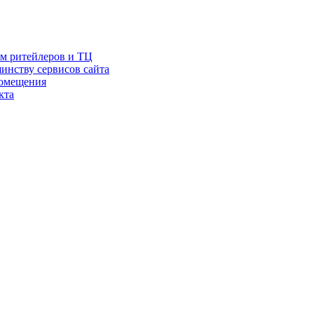
ам ритейлеров и ТЦ
инству сервисов сайта
помещения
кта