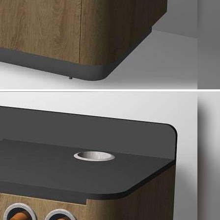
Аренда
124831 - Г. КОСТРОМА,
МИРА ПРОСПЕКТ, Д.95/25
Костромская обл
Получить контакты
Посмотреть на карте
Предлагаю в аренду стрит-ритейл площадью 1.1 м2, в прямую
аренду, на любой срок с предоплатой за 1 месяц. Помещение
располагается в 1-этажном торгово-общественном центре.
Помещение располагается на 1 этаже здания. Возможное
назначение помещения - прочее.[#8305845#]