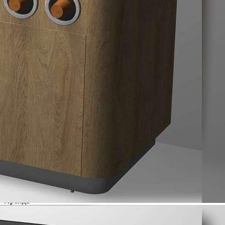
101 (+1)
Навигация
Характеристики
О помещении
Где находится
Контакты
Другие объявления
Характеристики помещения
№ объявления
124831
Дата размещения
28.05.2026
Город
Кострома
Адрес
Мира проспект, д.95/25
Расположено
Этаж
1
Предлагается
Аренда
Желаемый / подходящий вид деятельности
Не указано