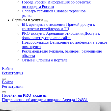
Города России
Информация об объектах
по городам России
Словарь терминов
Словарь терминов
рынка
Сервисы и услуги
БП: арендные отношения
Прямой доступ к
контактам ритейлеров и ТЦ
PRO-аккаунт: Арендные отношения
Доступ к
большинству сервисов сайта
Предброкеридж
Выявление потребности в аренде
помещения
Рекламодателю
Реклама, баннеры, размещение
объекта
Отзывы
Отзывы о портале
Войти
Регистрация
Войти
Регистрация
Перейти
на PRO-аккаунт
Предложение об аренде и продаже
Аренда
124831