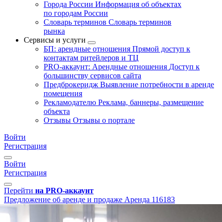
Города России
Информация об объектах
по городам России
Словарь терминов
Словарь терминов
рынка
Сервисы и услуги
БП: арендные отношения
Прямой доступ к
контактам ритейлеров и ТЦ
PRO-аккаунт: Арендные отношения
Доступ к
большинству сервисов сайта
Предброкеридж
Выявление потребности в аренде
помещения
Рекламодателю
Реклама, баннеры, размещение
объекта
Отзывы
Отзывы о портале
Войти
Регистрация
Войти
Регистрация
Перейти
на PRO-аккаунт
Предложение об аренде и продаже
Аренда
116183