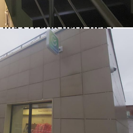
Отдельно стоящее здание
116183 - Г. КЕМЕРОВО,
ШАХТЕРОВ ПРОСПЕКТ,
Д.50
Кемеровская обл
Получить контакты
Посмотреть на карте
Сбер А предлагает к аренде нежилое помещение общей
площадью 117,2 кв. м, расположенного по адресу:
Кемеровская область-Кузбасс, Кемеровский городской округ,
город Кемерово, проспект Шахтеров, здание 50, помещение
106/1. Продажа посредством проведения торгов на
электронной площадке Сбербанк-АСТ. Номер процеду...
313 (+1)
Навигация
Характеристики
О помещении
Где находится
Контакты
Другие объявления