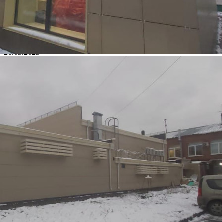
Характеристики помещения
№ объявления
116183
Дата размещения
26.05.2025
Город
Кемерово
Адрес
Шахтеров проспект, д.50
Расположено
Отдельно стоящее здание
Этаж
1
Предлагается
Аренда
Желаемый / подходящий вид деятельности
Не указано
Назначение
Не указано
Размер площади (м2)
117.2
Цена за помещение
55 693 руб.
Цена за 1 кв. м