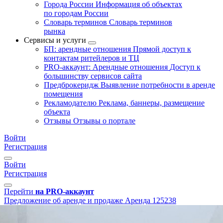
Города России
Информация об объектах
по городам России
Словарь терминов
Словарь терминов
рынка
Сервисы и услуги
БП: арендные отношения
Прямой доступ к
контактам ритейлеров и ТЦ
PRO-аккаунт: Арендные отношения
Доступ к
большинству сервисов сайта
Предброкеридж
Выявление потребности в аренде
помещения
Рекламодателю
Реклама, баннеры, размещение
объекта
Отзывы
Отзывы о портале
Войти
Регистрация
Войти
Регистрация
Перейти
на PRO-аккаунт
Предложение об аренде и продаже
Аренда
125238