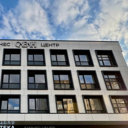
Этаж
4
Предлагается
Аренда
Желаемый / подходящий вид деятельности
Не указано
Назначение
Не указано
Размер площади (м2)
28.5
Цена за помещение
44 730 руб.
Цена за 1 кв. м
1 570 руб.
О помещении