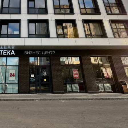
Предложение от СOБCТВЕНHИКA, без KОМИCСИИ.
Предлагаем в аренду офисные помещения в новом
четырехэтажном Бизнес- центре "Сабан", расположенном на
ул. Сабан, д.2г в Кировском районе г. Казани. Предоставление
юридического адреса возможно.
- Здание находится на первой линии
- Высокий пешеходный и автомобильный трафик
- Удобное расположение – непосредственная близость от
остановки общественного транспорта
- Большой бесплатный наземный и подземный паркинг
- Круглосуточная охрана и видеонаблюдение
- График работы БЦ: ежедневно с 7:30-22:00
- В каждом помещении установлен кондиционер
- коммунальные услуги включены в стоимость аренды
- Помещения с возможностью вывода мокрой точки
- Площади под склад на цокольном этаже
- Интернет-провайдер: Ростелеком, Скайнет[#8351717#]
Где находится