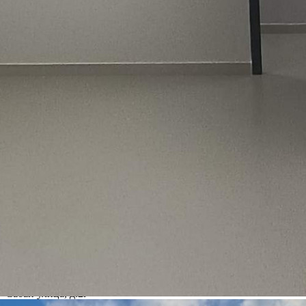
Получить контакты
Посмотреть на карте
Предложение от СOБCТВЕНHИКA, без KОМИCСИИ.
Предлагаем в аренду офисные помещения в новом
четырехэтажном Бизнес- центре "Сабан", расположенном на
ул. Сабан, д.2г в Кировском районе г. Казани. Предоставление
юридического адреса возможно. - Здание находится на первой
линии - Высокий пешеходный и автомобильный тр...
82 (+3)
Навигация
Характеристики
О помещении
Где находится
Контакты
Другие объявления
Характеристики помещения
№ объявления
125238
Дата размещения
23.07.2026
Город
Казань
Адрес
Сабан улица, д.2г
Расположено