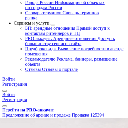
Города России
Информация об объектах
по городам России
Словарь терминов
Словарь терминов
рынка
Сервисы и услуги
БП: арендные отношения
Прямой доступ к
контактам ритейлеров и ТЦ
PRO-аккаунт: Арендные отношения
Доступ к
большинству сервисов сайта
Предброкеридж
Выявление потребности в аренде
помещения
Рекламодателю
Реклама, баннеры, размещение
объекта
Отзывы
Отзывы о портале
Войти
Регистрация
Войти
Регистрация
Перейти
на PRO-аккаунт
Предложение об аренде и продаже
Продажа
125394