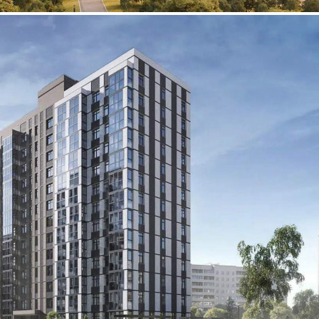
Продажа
125394 - Г. КАЛУГА,
ЖИЛОЙ КОМПЛЕКС
ПЕРВЫЙ НА ПРАВОМ, Д.1
Калужская обл
Получить контакты
Посмотреть на карте
Прямая продажа от застройщика! Кладовая номер 60 общей
площадью 3.19 кв. м на -1-м этаже в ЖК «Первый на
Правом»[#8354717#]
63 (+1)
Навигация
Характеристики
О помещении
Где находится
Контакты
Другие объявления