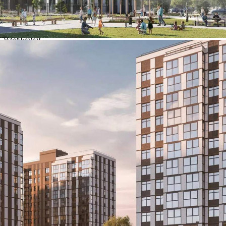
Характеристики помещения
№ объявления
125394
Дата размещения
09.08.2026
Город
Калуга
Адрес
жилой комплекс Первый на Правом, д.1
Расположено
Этаж
-1
Предлагается
Продажа
Желаемый / подходящий вид деятельности
Не указано
Назначение
Не указано
Размер площади (м2)
3.2
Цена за помещение
173 855 руб.
О помещении