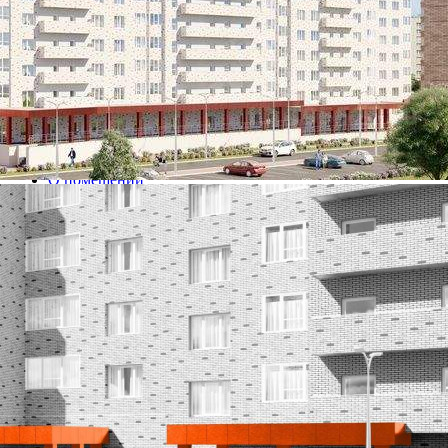
Калужская обл
Получить контакты
Посмотреть на карте
Продаётся кладовое помещение общей площадью 4.93 кв.м. на
-1-м этаже 19 этажного дома.[#3901194#]
505 (+2)
Навигация
Характеристики
О помещении
Где находится
Контакты
Другие объявления
Характеристики помещения
№ объявления
97342
Дата размещения
18.04.2022
Город
Калуга
Адрес
Солнечный бульвар, д.4
Расположено
Этаж