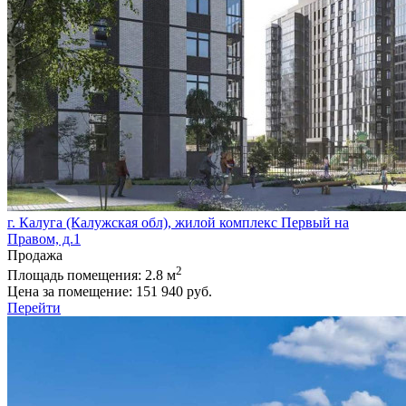
г. Калуга (Калужская обл), жилой комплекс Первый на
Правом, д.1
Продажа
2
Площадь помещения:
2.8 м
Цена за помещение:
151 940 руб.
Перейти