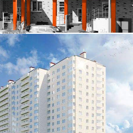
-1
Предлагается
Продажа
Желаемый / подходящий вид деятельности
Не указано
Назначение
Не указано
Размер площади (м2)
4.9
Цена за помещение
157 760 руб.
О помещении