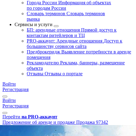
Города России
Информация об объектах
по городам России
Словарь терминов
Словарь терминов
рынка
Сервисы и услуги
БП: арендные отношения
Прямой доступ к
контактам ритейлеров и ТЦ
PRO-аккаунт: Арендные отношения
Доступ к
большинству сервисов сайта
Предброкеридж
Выявление потребности в аренде
помещения
Рекламодателю
Реклама, баннеры, размещение
объекта
Отзывы
Отзывы о портале
Войти
Регистрация
Войти
Регистрация
Перейти
на PRO-аккаунт
Предложение об аренде и продаже
Продажа
97342