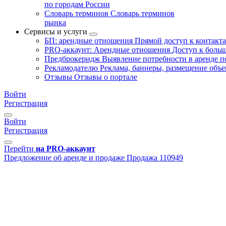
по городам России
Словарь терминов
Словарь терминов
рынка
Сервисы и услуги
БП: арендные отношения
Прямой доступ к контакт
PRO-аккаунт: Арендные отношения
Доступ к больш
Предброкеридж
Выявление потребности в аренде 
Рекламодателю
Реклама, баннеры, размещение объе
Отзывы
Отзывы о портале
Войти
Регистрация
Войти
Регистрация
Перейти
на PRO-аккаунт
Предложение об аренде и продаже
Продажа
110949