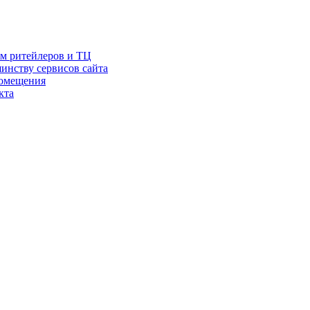
ам ритейлеров и ТЦ
инству сервисов сайта
помещения
кта