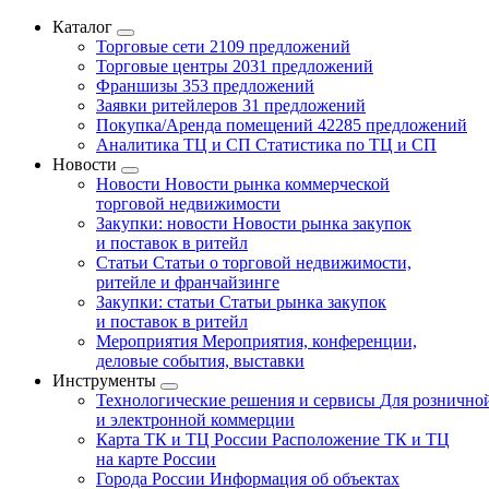
Каталог
Торговые сети
2109 предложений
Торговые центры
2031 предложений
Франшизы
353 предложений
Заявки ритейлеров
31 предложений
Покупка/Аренда помещений
42285 предложений
Аналитика ТЦ и СП
Статистика по ТЦ и СП
Новости
Новости
Новости рынка коммерческой
торговой недвижимости
Закупки: новости
Новости рынка закупок
и поставок в ритейл
Статьи
Статьи о торговой недвижимости,
ритейле и франчайзинге
Закупки: статьи
Статьи рынка закупок
и поставок в ритейл
Мероприятия
Мероприятия, конференции,
деловые события, выставки
Инструменты
Технологические решения и сервисы
Для рознично
и электронной коммерции
Карта ТК и ТЦ России
Расположение ТК и ТЦ
на карте России
Города России
Информация об объектах