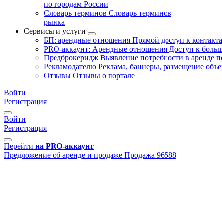
по городам России
Словарь терминов
Словарь терминов
рынка
Сервисы и услуги
БП: арендные отношения
Прямой доступ к контакт
PRO-аккаунт: Арендные отношения
Доступ к больш
Предброкеридж
Выявление потребности в аренде 
Рекламодателю
Реклама, баннеры, размещение объе
Отзывы
Отзывы о портале
Войти
Регистрация
Войти
Регистрация
Перейти
на PRO-аккаунт
Предложение об аренде и продаже
Продажа
96588