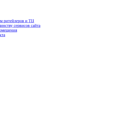
ам ритейлеров и ТЦ
инству сервисов сайта
помещения
кта