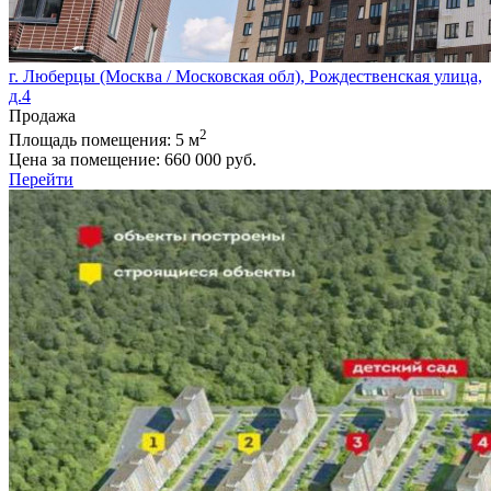
г. Люберцы (Москва / Московская обл), Рождественская улица,
д.4
Продажа
2
Площадь помещения:
5 м
Цена за помещение:
660 000 руб.
Перейти