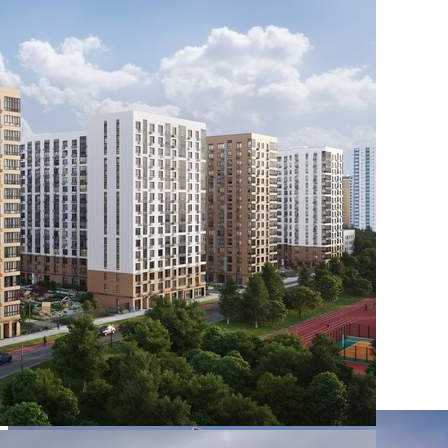
Характеристики помещения
№ объявления
109871
Дата размещения
27.08.2025
Город
Химки
Адрес
Комсомольская улица, д.1
Расположено
Этаж
-1
Предлагается
Продажа
Желаемый / подходящий вид деятельности
Не указано
Назначение
Не указано
Размер площади (м2)
3.4
Цена за помещение
557 000 руб.
О помещении