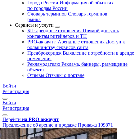
Города России
Информация об объектах
по городам России
Словарь терминов
Словарь терминов
рынка
Сервисы и услуги
БП: арендные отношения
Прямой доступ к
контактам ритейлеров и ТЦ
PRO-аккаунт: Арендные отношения
Доступ к
большинству сервисов сайта
Предброкеридж
Выявление потребности в аренде
помещения
Рекламодателю
Реклама, баннеры, размещение
объекта
Отзывы
Отзывы о портале
Войти
Регистрация
Войти
Регистрация
Перейти
на PRO-аккаунт
Предложение об аренде и продаже
Продажа
109871