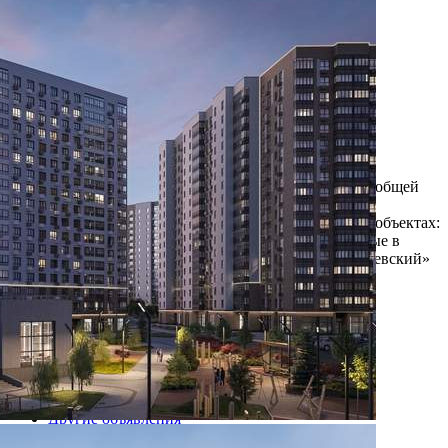
109871 - Г. ХИМКИ,
КОМСОМОЛЬСКАЯ
УЛИЦА, Д.1
Москва / Московская обл
Получить контакты
Посмотреть на карте
Прямая продажа от застройщика! Кладовая номер 94 общей
площадью 3.4 кв. м на -1-м этаже в ЖК "1-й
Шереметьевский". Рассрочка на кладовые в готовых объектах:
ГК ФСК предлагает программу рассрочки на кладовые в
готовых объектах. На кладовые в ЖК «1-й Шереметьевский»
корп. 1, 2 действует рассрочка сроком до год...
513 (+2)
Навигация
Характеристики
О помещении
Где находится
Контакты
Другие объявления