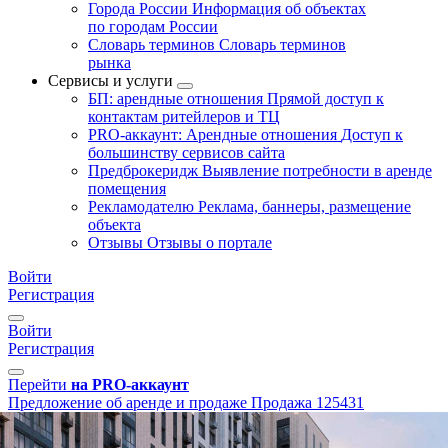
Города России
Информация об объектах
по городам России
Словарь терминов
Словарь терминов
рынка
Сервисы и услуги
БП: арендные отношения
Прямой доступ к
контактам ритейлеров и ТЦ
PRO-аккаунт: Арендные отношения
Доступ к
большинству сервисов сайта
Предброкеридж
Выявление потребности в аренде
помещения
Рекламодателю
Реклама, баннеры, размещение
объекта
Отзывы
Отзывы о портале
Войти
Регистрация
Войти
Регистрация
Перейти
на PRO-аккаунт
Предложение об аренде и продаже
Продажа
125431