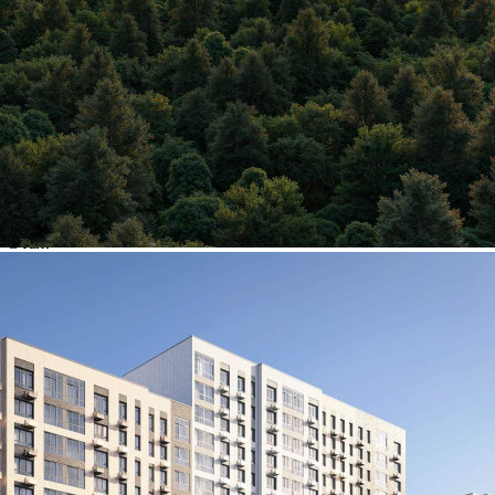
Другие объявления
Характеристики помещения
№ объявления
125431
Дата размещения
09.08.2026
Город
Химки
Адрес
Ивакино квартал, д.1
Расположено
Этаж
-1
Предлагается
Продажа
Желаемый / подходящий вид деятельности
Не указано
Назначение
Не указано
Размер площади (м2)
2.6
Цена за помещение
391 300 руб.
О помещении