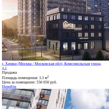
г. Химки (Москва / Московская обл), Комсомольская улица,
д.1
Продажа
2
Площадь помещения:
3.3 м
Цена за помещение:
556 050 руб.
Перейти