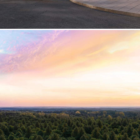
Продажа
125431 - Г. ХИМКИ,
ИВАКИНО КВАРТАЛ, Д.1
Москва / Московская обл
Получить контакты
Посмотреть на карте
Прямая продажа от застройщика! Кладовая номер 5 общей
площадью 2.6 кв. м на -1-м этаже в ЖК «1-й
Химкинский»[#8360644#]
69 (+2)
Навигация
Характеристики
О помещении
Где находится
Контакты