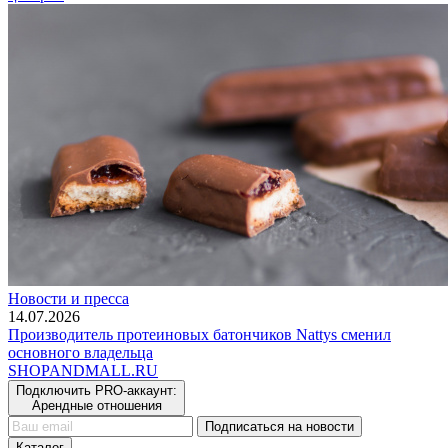
Новости и пресса
14.07.2026
Производитель протеиновых батончиков Nattys сменил
основного владельца
SHOP
AND
MALL.RU
Подключить PRO-аккаунт:
Арендные отношения
Подписаться на новости
Каталог