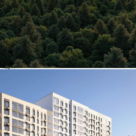
О помещении
Где находится
Контакты
Другие объявления
Характеристики помещения
№ объявления
124954
Дата размещения
07.08.2026
Город
Химки
Адрес
Ивакино квартал, д.1
Расположено
Этаж
1
Предлагается
Продажа
Желаемый / подходящий вид деятельности
Не указано
Назначение
Не указано
Размер площади (м2)
76.3