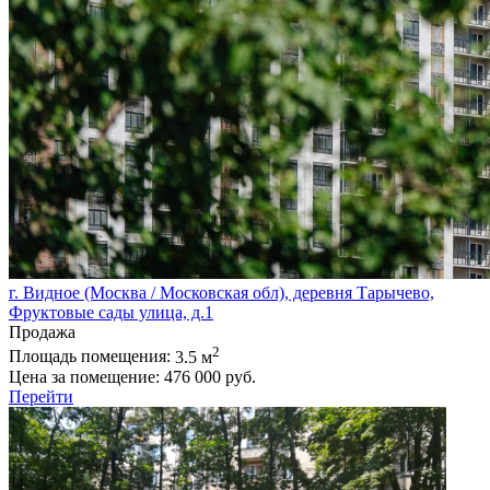
г. Видное (Москва / Московская обл), деревня Тарычево,
Фруктовые сады улица, д.1
Продажа
2
Площадь помещения:
3.5 м
Цена за помещение:
476 000 руб.
Перейти