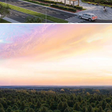
Продажа
124954 - Г. ХИМКИ,
ИВАКИНО КВАРТАЛ, Д.1
Москва / Московская обл
Получить контакты
Посмотреть на карте
Предлагается в продажу помещение свободного назначения,
расположенное в ЖК 1-й Химкинский площадью 76.3 кв.м.
Располагается на 1 этаже 8-этажного корпуса. Помещение
идеально подойдет для магазина, кафе, офиса или другого
бизнеса благодаря функциональной планировке и большому
потоку потенциальных клиентов. Ин...
112 (+3)
Навигация
Характеристики