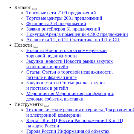
Каталог
Торговые сети
2109 предложений
Торговые центры
2031 предложений
Франшизы
353 предложений
Заявки ритейлеров
31 предложений
Покупка/Аренда помещений
42302 предложений
Аналитика ТЦ и СП
Статистика по ТЦ и СП
Новости
Новости
Новости рынка коммерческой
торговой недвижимости
Закупки: новости
Новости рынка закупок
и поставок в ритейл
Статьи
Статьи о торговой недвижимости,
ритейле и франчайзинге
Закупки: статьи
Статьи рынка закупок
и поставок в ритейл
Мероприятия
Мероприятия, конференции,
деловые события, выставки
Инструменты
Технологические решения и сервисы
Для рознично
и электронной коммерции
Карта ТК и ТЦ России
Расположение ТК и ТЦ
на карте России
Города России
Информация об объектах