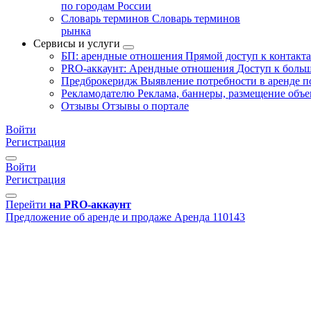
по городам России
Словарь терминов
Словарь терминов
рынка
Сервисы и услуги
БП: арендные отношения
Прямой доступ к контакт
PRO-аккаунт: Арендные отношения
Доступ к больш
Предброкеридж
Выявление потребности в аренде 
Рекламодателю
Реклама, баннеры, размещение объе
Отзывы
Отзывы о портале
Войти
Регистрация
Войти
Регистрация
Перейти
на PRO-аккаунт
Предложение об аренде и продаже
Аренда
110143