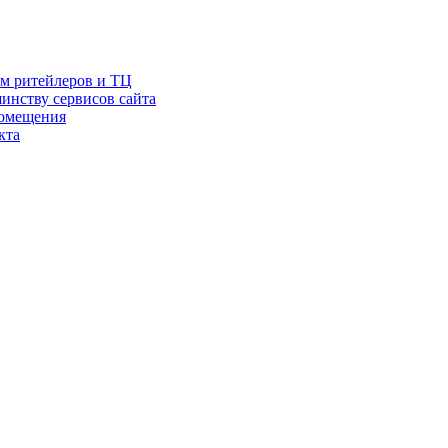
ам ритейлеров и ТЦ
инству сервисов сайта
помещения
кта