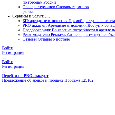
по городам России
Словарь терминов
Словарь терминов
рынка
Сервисы и услуги
БП: арендные отношения
Прямой доступ к контакт
PRO-аккаунт: Арендные отношения
Доступ к больш
Предброкеридж
Выявление потребности в аренде 
Рекламодателю
Реклама, баннеры, размещение объе
Отзывы
Отзывы о портале
Войти
Регистрация
Войти
Регистрация
Перейти
на PRO-аккаунт
Предложение об аренде и продаже
Продажа
125102