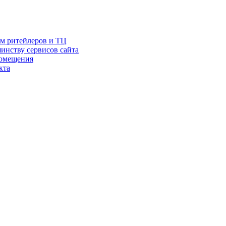
ам ритейлеров и ТЦ
инству сервисов сайта
помещения
кта