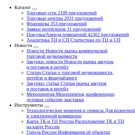
Каталог
Торговые сети
2109 предложений
Торговые центры
2031 предложений
Франшизы
353 предложений
Заявки ритейлеров
31 предложений
Покупка/Аренда помещений
42302 предложений
Аналитика ТЦ и СП
Статистика по ТЦ и СП
Новости
Новости
Новости рынка коммерческой
торговой недвижимости
Закупки: новости
Новости рынка закупок
и поставок в ритейл
Статьи
Статьи о торговой недвижимости,
ритейле и франчайзинге
Закупки: статьи
Статьи рынка закупок
и поставок в ритейл
Мероприятия
Мероприятия, конференции,
деловые события, выставки
Инструменты
Технологические решения и сервисы
Для рознично
и электронной коммерции
Карта ТК и ТЦ России
Расположение ТК и ТЦ
на карте России
Города России
Информация об объектах