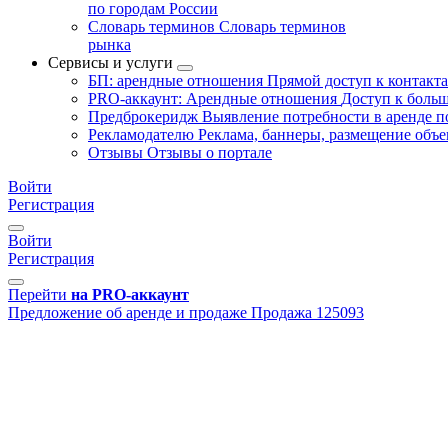
по городам России
Словарь терминов
Словарь терминов
рынка
Сервисы и услуги
БП: арендные отношения
Прямой доступ к контакт
PRO-аккаунт: Арендные отношения
Доступ к больш
Предброкеридж
Выявление потребности в аренде 
Рекламодателю
Реклама, баннеры, размещение объе
Отзывы
Отзывы о портале
Войти
Регистрация
Войти
Регистрация
Перейти
на PRO-аккаунт
Предложение об аренде и продаже
Продажа
125093