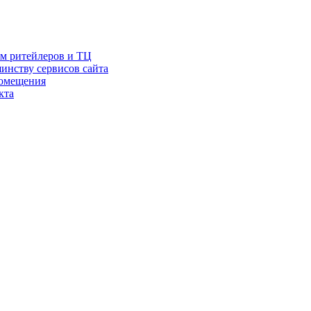
ам ритейлеров и ТЦ
инству сервисов сайта
помещения
кта