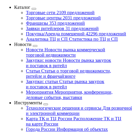
Каталог
Торговые сети
2109 предложений
Торговые центры
2031 предложений
Франшизы
353 предложений
Заявки ритейлеров
31 предложений
Покупка/Аренда помещений
42296 предложений
Аналитика ТЦ и СП
Статистика по ТЦ и СП
Новости
Новости
Новости рынка коммерческой
торговой недвижимости
Закупки: новости
Новости рынка закупок
и поставок в ритейл
Статьи
Статьи о торговой недвижимости,
ритейле и франчайзинге
Закупки: статьи
Статьи рынка закупок
и поставок в ритейл
Мероприятия
Мероприятия, конференции,
деловые события, выставки
Инструменты
Технологические решения и сервисы
Для рознично
и электронной коммерции
Карта ТК и ТЦ России
Расположение ТК и ТЦ
на карте России
Города России
Информация об объектах