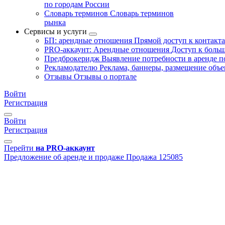
по городам России
Словарь терминов
Словарь терминов
рынка
Сервисы и услуги
БП: арендные отношения
Прямой доступ к контакт
PRO-аккаунт: Арендные отношения
Доступ к больш
Предброкеридж
Выявление потребности в аренде 
Рекламодателю
Реклама, баннеры, размещение объе
Отзывы
Отзывы о портале
Войти
Регистрация
Войти
Регистрация
Перейти
на PRO-аккаунт
Предложение об аренде и продаже
Продажа
125085