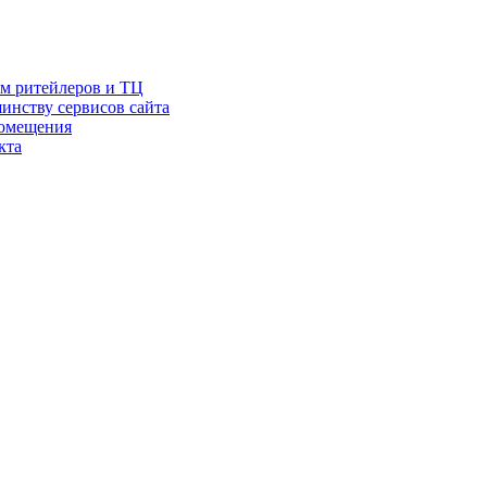
ам ритейлеров и ТЦ
инству сервисов сайта
помещения
кта