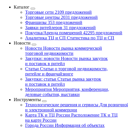
Каталог
Торговые сети
2109 предложений
Торговые центры
2031 предложений
Франшизы
353 предложений
Заявки ритейлеров
31 предложений
Покупка/Аренда помещений
42295 предложений
Аналитика ТЦ и СП
Статистика по ТЦ и СП
Новости
Новости
Новости рынка коммерческой
торговой недвижимости
Закупки: новости
Новости рынка закупок
и поставок в ритейл
Статьи
Статьи о торговой недвижимости,
ритейле и франчайзинге
Закупки: статьи
Статьи рынка закупок
и поставок в ритейл
Мероприятия
Мероприятия, конференции,
деловые события, выставки
Инструменты
Технологические решения и сервисы
Для рознично
и электронной коммерции
Карта ТК и ТЦ России
Расположение ТК и ТЦ
на карте России
Города России
Информация об объектах