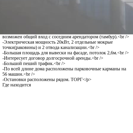
9 778 руб.
О помещении
<p>-Помещение 135 метров квадратных, но можем сдать часть
(65 метров квадратных)<br />
-Находится на 1 этаже, окна со всех сторон, свободный
отдельный вход с первой линии центральной улицы,
возможен общий вход с соседним арендатором (тамбур).<br />
-Электрическая мощность 20кВт, 2 отдельные мокрые
точки(раковины) и 2 отвода канализации.<br />
-Большая площадь для вывески на фасаде, потолок 2,6м.<br />
-Интересует договор долгосрочной аренды.<br />
-Большой пеший трафик.<br />
-По всей длине дома расположены парковочные карманы на
56 машин.<br />
-Остановки расположены рядом. ТОРГ</p>
Где находится