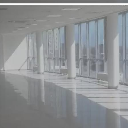
Аренда
Street retail
78389 - Г. НОВОКУЗНЕЦК,
КИРОВА 82
Кемеровская обл
Получить контакты
Посмотреть на карте
-Помещение 135 метров квадратных, но можем сдать часть (65
метров квадратных) -Находится на 1 этаже, окна со всех
сторон, свободный отдельный вход с первой линии
центральной улицы, возможен общий вход с соседним
арендатором (тамбур). -Электрическая мощность 20кВт, 2
отдельные мокрые точки(раковины) и 2 отво...
1176 (+1)
Навигация
Характеристики
О помещении
Где находится
Контакты
Другие объявления