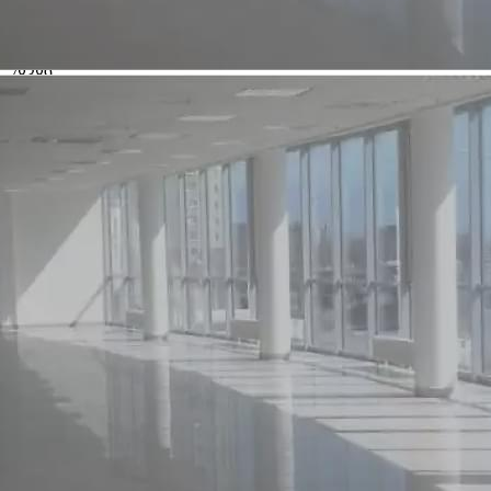
Характеристики помещения
№ объявления
78389
Дата размещения
10.05.2021
Город
Новокузнецк
Адрес
Кирова 82
Расположено
Street retail
Этаж
1
Предлагается
Аренда
Желаемый / подходящий вид деятельности
Свободное назначение
Назначение
Общ.Питание, ПСН, Торговое, Услуги
Размер площади (м2)
135
Цена за помещение
110 000 руб.
Цена за 1 кв. м