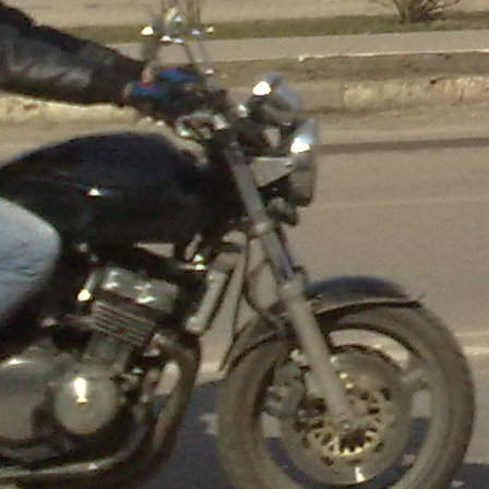
подробную информацию Вы можете получить по телефону: 8-
916-164-23-82 - Игорь С уважением, администратор
ТДЦ&quot;БРИЗ&quot; Дмитрий тел. 8-916-836-84-79 Дубна
&ndash; один из молодых городов России, находится в
живописном уголке Северного Подмосковья. В нём
проживает около 82 тыс. человек. Он известен в мире как
крупнейший научный центр. С 2001 года &ndash; Дубна-
наукоград Российской Федерации. На данный момент в г.
Дубна интенсивно ведется строительство особой
экономической зоны, за счет этого наш город в течении 2-3
лет планируется увеличить на 25-30 тыс. человек. Сфера
торговли растет ежемесячно, в г. Дубна есть большинство
извесных брендов, а именно: М-видео, Эльдарадо, Колинс,
Глория Джинс, Инсити, Центр Обувь, Обувь Ком,
Спортмастер, Коламбия, Интерспорт, ПрофиСпорт, Кира
Пластинина,Остин, Оджи, Фикс Прайс, Кэмп, Перекресток,
Спар, Атак, Магнит, Маккдональс, Кораблик и т.д. Лесной
массив и водные ресурсы города - прекрасные места для
туризма и отдыха. Тут вам и живописные берега Волги,
Сестры, Дубны, и канала им. Москвы, и заливы
Иваньковского водохранилища и дивный воздух соснового
бора. В 5-ти микрорайонах города постоянно ведётся новое
строительство, возводятся новые большие жилые комплексы.
Надеемся на сотрудничество! До встречи!</p>
Где находится