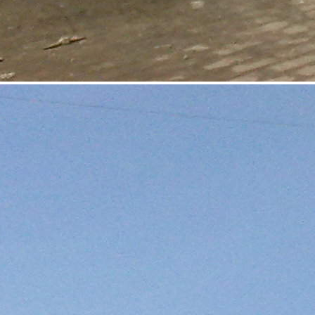
Аренда
Торговый Центр
7774 - Г. ДУБНА, ПР-Т
БОГОЛЮБОВА Д.18
Москва / Московская обл
Получить контакты
Посмотреть на карте
Добрый день! Предлагаем Вам рассмотреть аренду помещения
на втором этаже (примерно 266 кв.м.)Торгового центра
"БРИЗ",расположенного на центральном проспекте, в городе
Дубна, М.О. по цене 850 руб/кв.м. в месяц. в настоящие время
данное помещение занято КЭМПик -детская одежда, которое
в последствие пе...
1131 (+1)
Навигация