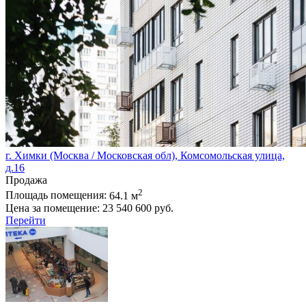
г. Химки (Москва / Московская обл), Комсомольская улица,
д.16
Продажа
2
Площадь помещения:
64.1 м
Цена за помещение:
23 540 600 руб.
Перейти