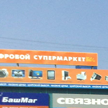
Характеристики
О помещении
Где находится
Контакты
Другие объявления
Характеристики помещения
№ объявления
7774
Дата размещения
20.01.2020
Город
Дубна
Адрес
пр-т Боголюбова д.18
Расположено
Торговый Центр
Этаж
3
Предлагается
Аренда
Желаемый / подходящий вид деятельности
Не указан
Назначение