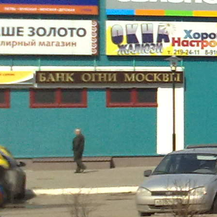
<p>Добрый день! Предлагаем Вам рассмотреть аренду
помещения на втором этаже (примерно 266 кв.м.)Торгового
центра &quot;БРИЗ&quot;,расположенного на центральном
проспекте, в городе Дубна, М.О. по цене 850 руб/кв.м. в
месяц. в настоящие время данное помещение занято КЭМПик
-детская одежда, которое в последствие переезжает в новое
здание. на цокольном этаже располагается: - Fix Price; - Ладья
и Командор(мебельный магазин); - Конц.товары на первом
этаже располагается: - Связной; - Башмаг (Обувь); - Ваше
золото; - Банк Огни Москвы; - КЭМП стильная одежда -
Цветочный магазин; - Ломбард. на втором этаже
располагается: - DNS(цифровой супермаркет); - КЭМПик
детская одежда - Окна &quot;Хорошее Настроение&quot;
(офис по заказу пластиковых окон и дверей) Общая площадь
здания 2000 кв.м. Рассмотрим любое Ваше предложение
(пожелание) по размещению и перепланировки. Более