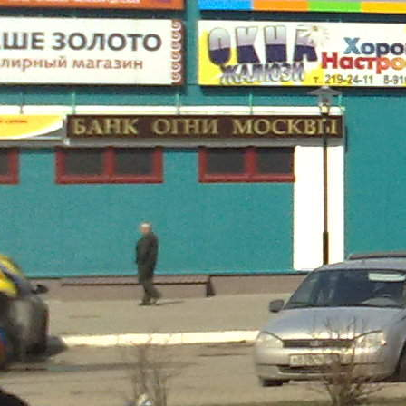
Торговое
Размер площади (м2)
266
Цена за помещение
850 руб.
Цена за 1 кв. м
38 руб.
О помещении