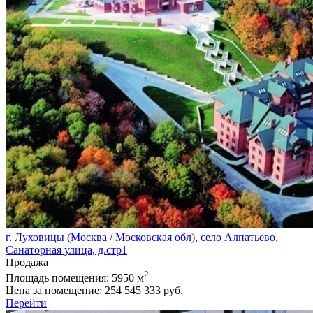
г. Луховицы (Москва / Московская обл), село Алпатьево,
Санаторная улица, д.стр1
Продажа
2
Площадь помещения:
5950 м
Цена за помещение:
254 545 333 руб.
Перейти