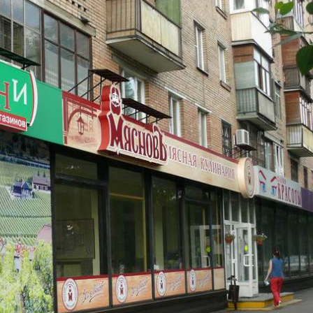
Аренда
Желаемый / подходящий вид деятельности
Не указан
Назначение
Торговое
Размер площади (м2)
210
Цена за помещение
420 000 руб.
Цена за 1 кв. м
24 000 руб.
О помещении