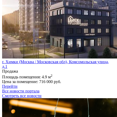
г. Химки (Москва / Московская обл), Комсомольская улица,
д.1
Продажа
2
Площадь помещения:
4.9 м
Цена за помещение:
716 000 руб.
Перейти
Все новости портала
Смотреть все новости