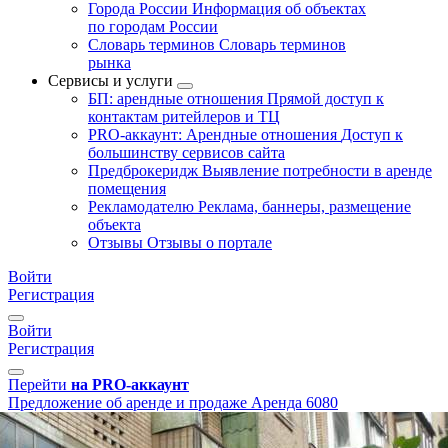
Города России
Информация об объектах
по городам России
Словарь терминов
Словарь терминов
рынка
Сервисы и услуги
БП: арендные отношения
Прямой доступ к
контактам ритейлеров и ТЦ
PRO-аккаунт: Арендные отношения
Доступ к
большинству сервисов сайта
Предброкеридж
Выявление потребности в аренде
помещения
Рекламодателю
Реклама, баннеры, размещение
объекта
Отзывы
Отзывы о портале
Войти
Регистрация
Войти
Регистрация
Перейти
на PRO-аккаунт
Предложение об аренде и продаже
Аренда
6080