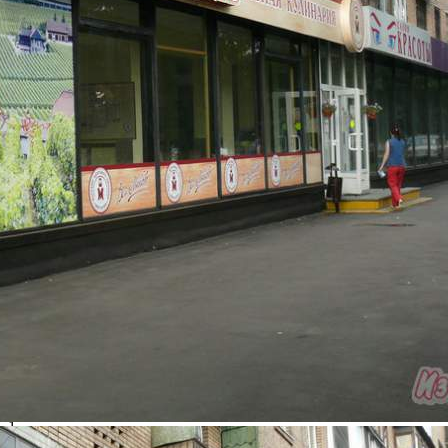
якорные арендаторы Стоимость аренды 420000руб /месяц,
включая все коммунальные платежи Возможен д...
631 (+2)
Навигация
Характеристики
О помещении
Где находится
Контакты
Другие объявления
Характеристики помещения
№ объявления
6080
Дата размещения
20.01.2020
Город
Москва
Адрес
Юных Ленинцев улица, 3
Расположено
Торговый Центр
Этаж
1
Предлагается