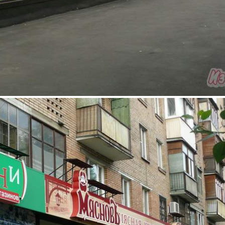
Аренда
Торговый Центр
6080 - Г. МОСКВА, ЮНЫХ
ЛЕНИНЦЕВ УЛИЦА, 3
Москва / Московская обл
Получить контакты
Посмотреть на карте
Аренда 210 кв.м.ул. Юных Ленинцев д.3, торговая площадь,
свободная планировка, 1-й этаж, 1-ая линия домов,
ближайшие метро Текстильщики, Кузьминки, хороший
ремонт, 35ква, коммун платежи включены в аренду рядом