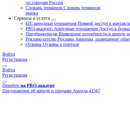
по городам России
Словарь терминов
Словарь терминов
рынка
Сервисы и услуги
БП: арендные отношения
Прямой доступ к контакт
PRO-аккаунт: Арендные отношения
Доступ к больш
Предброкеридж
Выявление потребности в аренде 
Рекламодателю
Реклама, баннеры, размещение объе
Отзывы
Отзывы о портале
Войти
Регистрация
Войти
Регистрация
Перейти
на PRO-аккаунт
Предложение об аренде и продаже
Аренда
41567