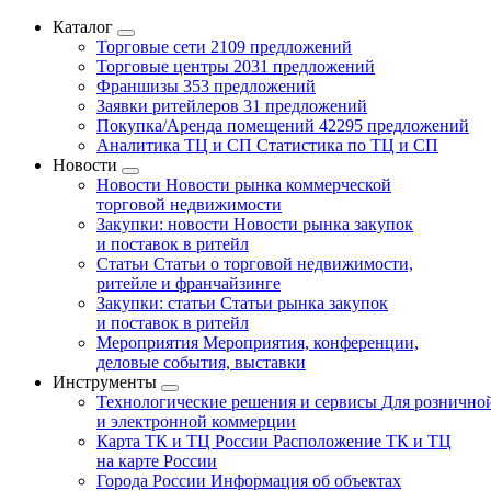
Каталог
Торговые сети
2109 предложений
Торговые центры
2031 предложений
Франшизы
353 предложений
Заявки ритейлеров
31 предложений
Покупка/Аренда помещений
42295 предложений
Аналитика ТЦ и СП
Статистика по ТЦ и СП
Новости
Новости
Новости рынка коммерческой
торговой недвижимости
Закупки: новости
Новости рынка закупок
и поставок в ритейл
Статьи
Статьи о торговой недвижимости,
ритейле и франчайзинге
Закупки: статьи
Статьи рынка закупок
и поставок в ритейл
Мероприятия
Мероприятия, конференции,
деловые события, выставки
Инструменты
Технологические решения и сервисы
Для рознично
и электронной коммерции
Карта ТК и ТЦ России
Расположение ТК и ТЦ
на карте России
Города России
Информация об объектах