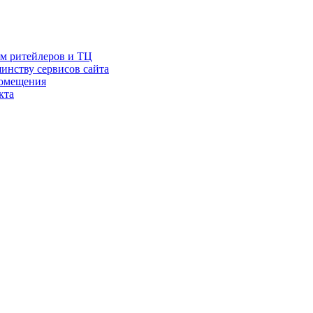
ам ритейлеров и ТЦ
инству сервисов сайта
помещения
кта