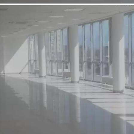
Аренда
Street retail
3519 - Г. ОРСК, ПР.ЛЕНИНА
И ПР.МИРА
Оренбургская обл
Получить контакты
Посмотреть на карте
Сдаем в аренду площади от 130 кв.м. до 800 кв.м. на
основных торговых и активных для торговли улицах г.Орска
– пр.Ленина и пр.Мира.
877 (+2)
Навигация
Характеристики
О помещении
Где находится
Контакты
Другие объявления
Характеристики помещения
№ объявления