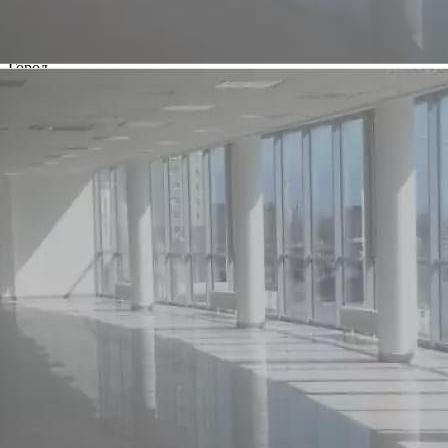
3519
Дата размещения
20.01.2020
Город
Орск
Адрес
пр.Ленина и пр.Мира
Расположено
Street retail
Этаж
1
Предлагается
Аренда
Желаемый / подходящий вид деятельности
Не указан
Назначение
Торговое
Размер площади (м2)
143
Цена за помещение
145 000 руб.
Цена за 1 кв. м
12 168 руб.
О помещении
Сдаем в аренду площади от 130 кв.м. до 800 кв.м. на