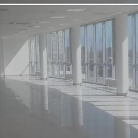
Продажа
Street retail
32 - Г. МОСКВА,
НОВОТУШИНСКИЙ
ПРОЕЗД , 1/17
Москва / Московская обл
Получить контакты
Посмотреть на карте
Продается ПСН. ст. м. «Тушино» Новотушинский проезд ,
1/17, общая площадь 220 м2. Цена 150000 рублей( 6000$) за м2
691 (+2)
Навигация
Характеристики
О помещении
Где находится
Контакты
Другие объявления
Характеристики помещения