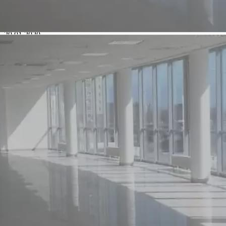
№ объявления
32
Дата размещения
20.01.2020
Город
Москва
Адрес
Новотушинский проезд , 1/17
Расположено
Street retail
Этаж
1
Предлагается
Продажа
Желаемый / подходящий вид деятельности
Не указан
Назначение
ПСН
Размер площади (м2)
220
Цена за помещение
33 000 000 руб.
Цена за 1 кв. м
150 000 руб.
О помещении