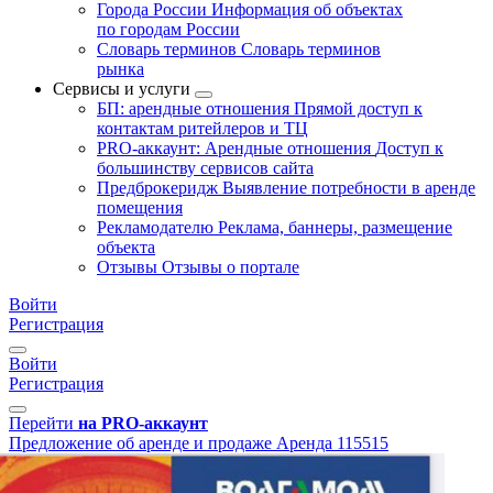
Города России
Информация об объектах
по городам России
Словарь терминов
Словарь терминов
рынка
Сервисы и услуги
БП: арендные отношения
Прямой доступ к
контактам ритейлеров и ТЦ
PRO-аккаунт: Арендные отношения
Доступ к
большинству сервисов сайта
Предброкеридж
Выявление потребности в аренде
помещения
Рекламодателю
Реклама, баннеры, размещение
объекта
Отзывы
Отзывы о портале
Войти
Регистрация
Войти
Регистрация
Перейти
на PRO-аккаунт
Предложение об аренде и продаже
Аренда
115515