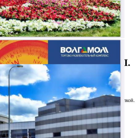
Аренда
Торговый Центр
115515 - Г. ВОЛЖСКИЙ, УЛ.
АЛЕКСАНДРОВА, 18А
Волгоградская обл
Получить контакты
Посмотреть на карте
Помещение на втором этаже ТРК "ВОЛГАМОЛЛ" с отделкой.
Окружение - KARI, Ascona, LAUF, ECCO и др.
645 (+3)
Навигация
Характеристики
О помещении