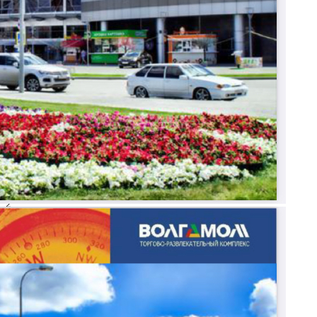
Где находится
Контакты
Другие объявления
Характеристики помещения
№ объявления
115515
Дата размещения
21.03.2025
Город
Волжский
Адрес
ул. Александрова, 18А
Расположено
Торговый Центр
Этаж
2
Предлагается
Аренда
Желаемый / подходящий вид деятельности
Не указано
Назначение
Услуги
Размер площади (м2)
140