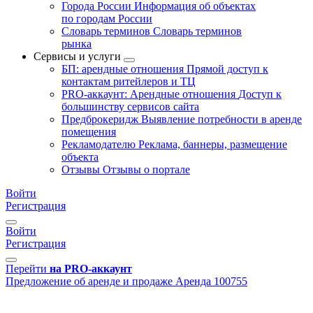
Города России
Информация об объектах
по городам России
Словарь терминов
Словарь терминов
рынка
Сервисы и услуги
БП: арендные отношения
Прямой доступ к
контактам ритейлеров и ТЦ
PRO-аккаунт: Арендные отношения
Доступ к
большинству сервисов сайта
Предброкеридж
Выявление потребности в аренде
помещения
Рекламодателю
Реклама, баннеры, размещение
объекта
Отзывы
Отзывы о портале
Войти
Регистрация
Войти
Регистрация
Перейти
на PRO-аккаунт
Предложение об аренде и продаже
Аренда
100755