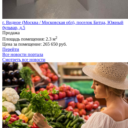
г. Видное (Москва / Московская обл), поселок Битца, Южный
бульвар, д.5
Продажа
2
Площадь помещения:
2.3 м
Цена за помещение:
265 650 руб.
Перейти
Все новости портала
Смотреть все новости