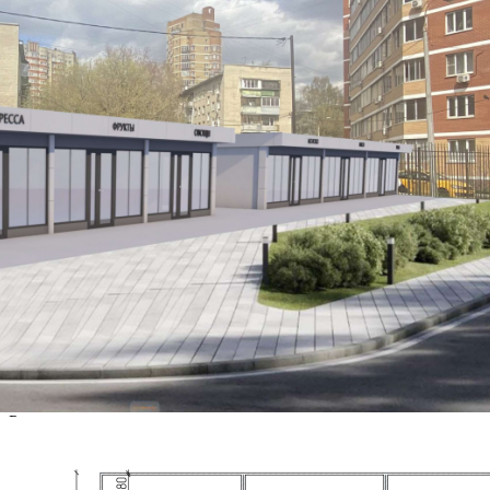
станции "Ухтомская" (2 минуты) и остановок общественного
транспорта. Трафик стабильный на протяжении всего дня, в
т.ч. автомобильный. Техни...
1047 (+2)
Навигация
Характеристики
О помещении
Где находится
Контакты
Другие объявления
Характеристики помещения
№ объявления
100755
Дата размещения
27.09.2022
Город
Москва
Адрес
ул. Колхозная, д.10
Расположено
Street retail
Этаж
1