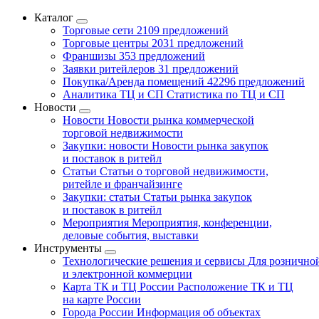
Каталог
Торговые сети
2109 предложений
Торговые центры
2031 предложений
Франшизы
353 предложений
Заявки ритейлеров
31 предложений
Покупка/Аренда помещений
42296 предложений
Аналитика ТЦ и СП
Статистика по ТЦ и СП
Новости
Новости
Новости рынка коммерческой
торговой недвижимости
Закупки: новости
Новости рынка закупок
и поставок в ритейл
Статьи
Статьи о торговой недвижимости,
ритейле и франчайзинге
Закупки: статьи
Статьи рынка закупок
и поставок в ритейл
Мероприятия
Мероприятия, конференции,
деловые события, выставки
Инструменты
Технологические решения и сервисы
Для рознично
и электронной коммерции
Карта ТК и ТЦ России
Расположение ТК и ТЦ
на карте России
Города России
Информация об объектах