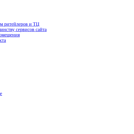
ам ритейлеров и ТЦ
инству сервисов сайта
помещения
кта
е