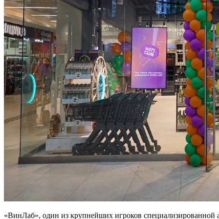
«ВинЛаб», один из крупнейших игроков специализированной а
площадью 162 кв. метров расположена в «IQ-квартале» Москов