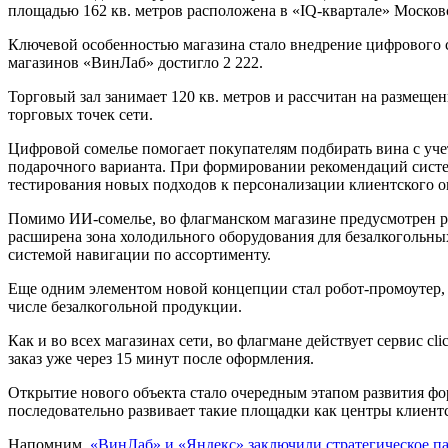
Ключевой особенностью магазина стало внедрение цифрового со
магазинов «ВинЛаб» достигло 2 222.
Торговый зал занимает 120 кв. метров и рассчитан на размещ
торговых точек сети.
Цифровой сомелье помогает покупателям подбирать вина с уче
подарочного варианта. При формировании рекомендаций систем
тестирования новых подходов к персонализации клиентского о
Помимо ИИ-сомелье, во флагманском магазине предусмотрен ря
расширена зона холодильного оборудования для безалкогольн
системой навигации по ассортименту.
Еще одним элементом новой концепции стал робот-промоутер, 
числе безалкогольной продукции.
Как и во всех магазинах сети, во флагмане действует сервис c
заказ уже через 15 минут после оформления.
Открытие нового объекта стало очередным этапом развития фо
последовательно развивает такие площадки как центры клиен
Напомним,
«ВинЛаб» и «Яндекс» заключили стратегическое па