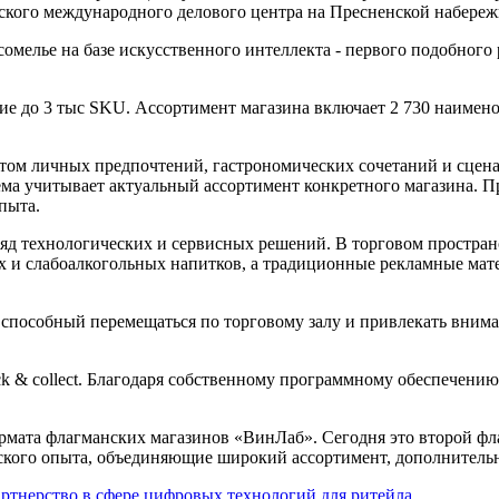
мелье на базе искусственного интеллекта - первого подобного 
ение до 3 тыс SKU. Ассортимент магазина включает 2 730 наиме
том личных предпочтений, гастрономических сочетаний и сцена
а учитывает актуальный ассортимент конкретного магазина. Пр
пыта.
д технологических и сервисных решений. В торговом пространс
ых и слабоалкогольных напитков, а традиционные рекламные м
способный перемещаться по торговому залу и привлекать внима
lick & collect. Благодаря собственному программному обеспечени
рмата флагманских магазинов «ВинЛаб». Сегодня это второй фла
тского опыта, объединяющие широкий ассортимент, дополнител
ртнерство в сфере цифровых технологий для ритейла
.