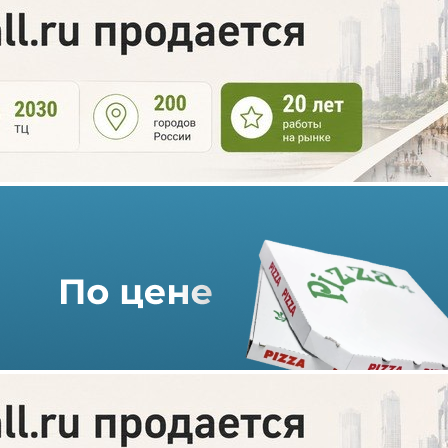
В витринах «Невского
Центра» появился настоящий
Harley-Davidson
05.04.2021 г. в 09:52
2 мин
В торговом комплексе «Невский Центр» на -1 этаже открылся
остров компании Harley-Davidson, где можно приобрести
одежду, аксессуары и сувенирную продукцию престижного