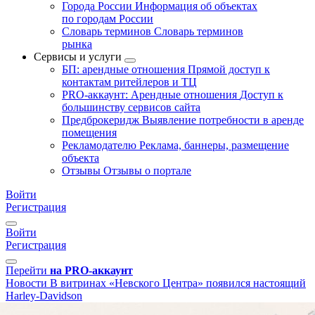
Города России
Информация об объектах
по городам России
Словарь терминов
Словарь терминов
рынка
Сервисы и услуги
БП: арендные отношения
Прямой доступ к
контактам ритейлеров и ТЦ
PRO-аккаунт: Арендные отношения
Доступ к
большинству сервисов сайта
Предброкеридж
Выявление потребности в аренде
помещения
Рекламодателю
Реклама, баннеры, размещение
объекта
Отзывы
Отзывы о портале
Войти
Регистрация
Войти
Регистрация
Перейти
на PRO-аккаунт
Новости
В витринах «Невского Центра» появился настоящий
Harley-Davidson