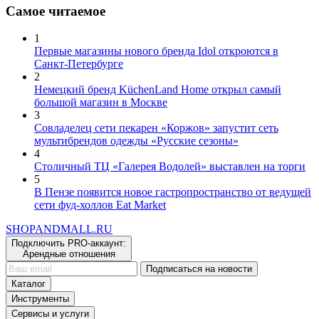
Самое читаемое
1
Первые магазины нового бренда Idol откроются в
Санкт-Петербурге
2
Немецкий бренд KüchenLand Home открыл самый
большой магазин в Москве
3
Совладелец сети пекарен «Коржов» запустит сеть
мультибрендов одежды «Русские сезоны»
4
Столичный ТЦ «Галерея Водолей» выставлен на торги
5
В Пензе появится новое гастропространство от ведущей
сети фуд-холлов Eat Market
SHOP
AND
MALL.RU
Подключить PRO-аккаунт:
Арендные отношения
Подписаться на новости
Каталог
Инструменты