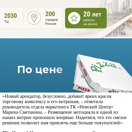
мотобренда. В витринах ТК разместится легендарный
мотоцикл Harley-Davidson Forty-Eight 2021 года. Модель
появилась в 1948 году, и с тех пор ее визитной карточкой
является запоминающийся «бульдожий» дизайн, стройная
форма с внушительными шинами и бак в форме арахиса.
В новом магазине Harley-Davidson на минус первом этаже
продаются куртки, кофты, рубашки, кепки, чашки, брелоки,
пазлы, магниты и другая сувенирная продукция бренда.
​«Мы рады, что открылись в таком знаковом месте, как
«Невский Центр», где каждый день бывают тысячи людей.
Уверены, что среди них обязательно найдутся настоящие
ценители мотоциклов и нашего бренда, – сказал Антон
Георгиев, владелец дилерского центра Harley-Davidson Lahta.
– Для того, чтобы остров стал ещё заметнее, мы разместили
возле него мотоцикл Harley-Davidson Road Glide, который
идеально подходит для дальних поездок и путешествий».
«Новый арендатор, безусловно, добавит ярких красок
торговому комплексу и его витринам, – отметила
руководитель отдела маркетинга ТК «Невский Центр»
Марина Сметанина. – Размещение мотоцикла в одной из
наших витрин произошло впервые. Надеемся, что это смелое
решение позволит нам привлечь еще больше покупателей».