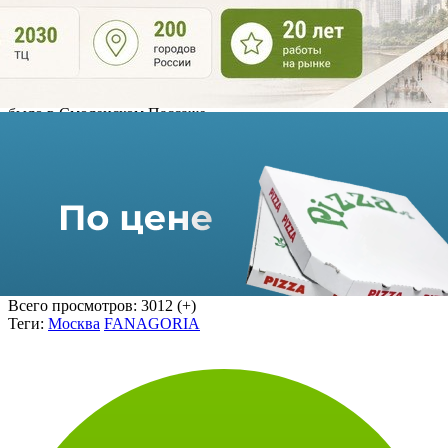
логистического центра ОАО АПФ «Фанагория», рассказал,
что популяризации и реализации вина компании важно
использовать все возможные каналы продаж и продвижения.
Он отметил: «У нас уже есть франшиза магазинов - точки
работают по всей России. Сейчас мы хотим разработать
франшизу винных баров, которые смогли бы знакомить
посетителей с нашим вином. Тестовое открытие первого бара
было в Смоленском Пассаже».
Напомним, недавно
компания объявила о развитии
франчайзинговой сети винотека «Фанагория»
.
Фото: vino.ru
Источник: Арендатор.ру
Использование материалов портала допускается только при
наличии активной
ссылки на https://shopandmall.ru
Всего просмотров:
3012 (+)
Теги:
Москва
FANAGORIA