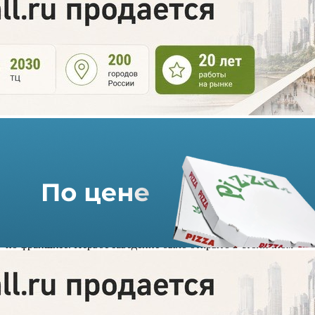
В России появится сеть
винных баров Fanagoria
15.08.2022 г. в 14:29
1 мин
Винный дом «Фанагория» будет развивать сеть винных баров
по франшизе. Первое заведение было открыто в столичном
торгово-деловом центре «Смоленский пассаж 2» в формате
pop up и работало до середины января 2022 года.
Юрий Левдонский, руководитель Московского