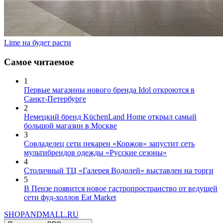
Lime на будет расти
Самое читаемое
1
Первые магазины нового бренда Idol откроются в
Санкт-Петербурге
2
Немецкий бренд KüchenLand Home открыл самый
большой магазин в Москве
3
Совладелец сети пекарен «Коржов» запустит сеть
мультибрендов одежды «Русские сезоны»
4
Столичный ТЦ «Галерея Водолей» выставлен на торги
5
В Пензе появится новое гастропространство от ведущей
сети фуд-холлов Eat Market
SHOP
AND
MALL.RU