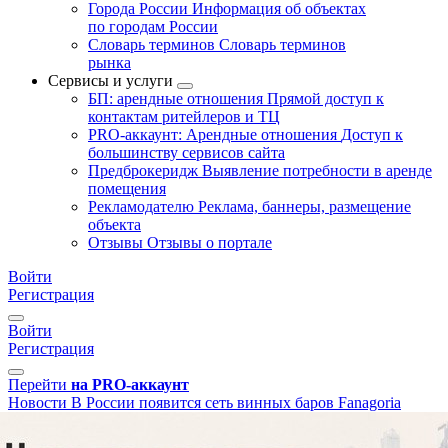
Города России
Информация об объектах
по городам России
Словарь терминов
Словарь терминов
рынка
Сервисы и услуги
БП: арендные отношения
Прямой доступ к
контактам ритейлеров и ТЦ
PRO-аккаунт: Арендные отношения
Доступ к
большинству сервисов сайта
Предброкеридж
Выявление потребности в аренде
помещения
Рекламодателю
Реклама, баннеры, размещение
объекта
Отзывы
Отзывы о портале
Войти
Регистрация
Войти
Регистрация
Перейти
на PRO-аккаунт
Новости
В России появится сеть винных баров Fanagoria