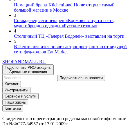
2
Немецкий бренд KüchenLand Home открыл самый
большой магазин в Москве
3
Совладелец сети пекарен «Коржов» запустит сеть
мультибрендов одежды «Русские сезоны»
4
Столичный ТЦ «Галерея Водолей» выставлен на торги
5
В Пензе появится новое гастропространство от ведущей
сети фуд-холлов Eat Market
SHOP
AND
MALL.RU
Подключить PRO-аккаунт:
Арендные отношения
Подписаться на новости
Каталог
Инструменты
Сервисы и услуги
Наша жизнь
Контакты
Свидетельство о регистрации средства массовой информации
Эл №ФС77-34957 от 13.01.2009г.