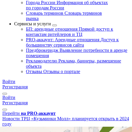
Города России
Информация об объектах
по городам России
Словарь терминов
Словарь терминов
рынка
Сервисы и услуги
БП: арендные отношения
Прямой доступ к
контактам ритейлеров и ТЦ
PRO-аккаунт: Арендные отношения
Доступ к
большинству сервисов сайта
Предброкеридж
Выявление потребности в аренде
помещения
Рекламодателю
Реклама, баннеры, размещение
объекта
Отзывы
Отзывы о портале
Войти
Регистрация
Войти
Регистрация
Перейти
на PRO-аккаунт
Новости
ТРЦ «Кузьминки Молл» планируется открыть в 2024
году