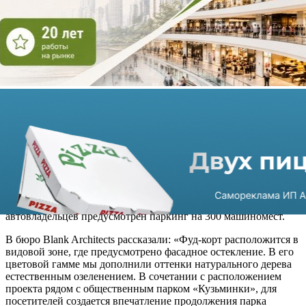
строительства намечено на I квартал следующего года. На
данный момент выполняются фасадные работы. Объект
расположен вблизи станции метро «Кузьминки».
Проект интерьеров торговых галерей и общественных
пространств, которые займут три этажа молла, для нового
объекта выполнило архитектурное бюро Blank Architects.
В оформлении интерьеров будут преобладать светлые тона с
акцентными зонами, выполненные в натуральных цветах и
материалах. Витрины магазины будут сделаны из стекла с
элементами в виде деревянных панелей и схожим по оттенку
выбору напольного покрытия. Освещение интегрировано в
перфорированный потолок. Естественный свет в будет
проникать внутрь здания благодаря нескольким атриумам и
остекленным частям кровли.
В ТРЦ «Кузьминки Молл» будут созданы зоны отдыха, а для
автовладельцев предусмотрен паркинг на 300 машиномест.
В бюро Blank Architects рассказали: «Фуд-корт расположится в
видовой зоне, где предусмотрено фасадное остекление. В его
цветовой гамме мы дополнили оттенки натурального дерева
естественным озеленением. В сочетании с расположением
проекта рядом с общественным парком «Кузьминки», для