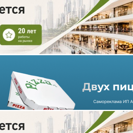
ТРЦ «Кузьминки Молл»
планируется открыть в 2024
году
12.07.2023 г. в 14:54
1 мин
Mall Management Group планирует открыть для посетителей
столичный торгово-развлекательный центр «Кузьминки
Молл» площадью 69 тыс кв. метров в 2024 году. Завершение