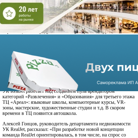
Ранее в торгцентре не было «якоря» из сегмента FMCG.
Продуктовый магазин расположится в помещении с
потолками высотой 5 метров. Это позволит создать второй
этаж с кофейней. На данный момент в УК «Ареал» уже
находятся в работе несколько заявок от ритейлеров.
С размещением продуктового оператора планируется
равномерно распределить потоки посетителей на первом
этаже ТЦ, чтобы сделать его более привлекательным для
новых арендаторов.
Изменения также коснутся второго и третьего этаже
торгцентра. В настоящее время на втором этаже уже работают
свыше 15 операторов сферы красоты, одежды и аксессуаров
для женщин. Для арендаторов beauty-сегмента в ТЦ
предусмотрено до 120 кв. метров.
УК RealJet работает над созданием пула арендатором
категорий «Развлечения» и «Образования» для третьего этажа
ТЦ «Ареал»: языковые школы, компьютерные курсы, VR-
зоны, мастерские, художественные студии и т.д. В скором
времени в ТЦ появится автошкола.
Алексей Гонцов, руководитель департамента недвижимости
УК RealJet, рассказал: «При разработке новой концепции
команда RealJet ориентировалась, в том числе, на спрос со