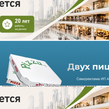
Столичный ТЦ «Ареал
Беляево» ждет обновление
15.05.2024 г. в 18:20
2 мин
В рамках обновления концепции столичного торгового
центра «Ареал Беляево», управляющая компания RealJet
намерена разместить в ТЦ продуктовый супермаркет
площадью 300 кв. метров, создать бьюти-кластер и привлечь
арендаторов категорий «Развлечения» и «Образования».