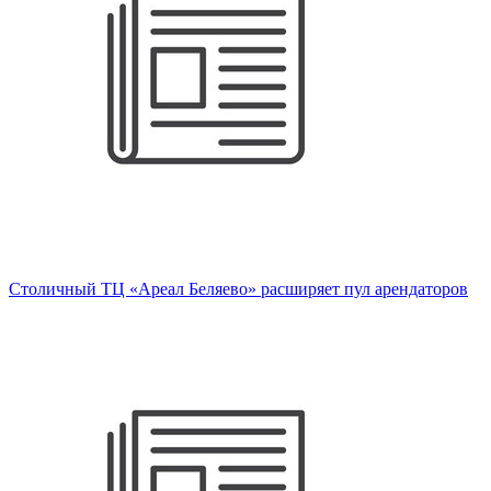
Столичный ТЦ «Ареал Беляево» расширяет пул арендаторов