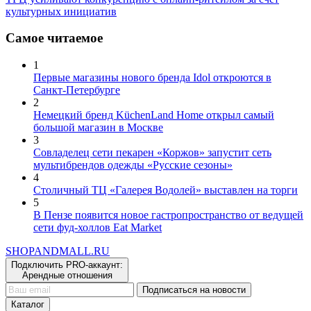
ТРЦ усиливают конкуренцию с онлайн-ритейлом за счет
культурных инициатив
Самое читаемое
1
Первые магазины нового бренда Idol откроются в
Санкт-Петербурге
2
Немецкий бренд KüchenLand Home открыл самый
большой магазин в Москве
3
Совладелец сети пекарен «Коржов» запустит сеть
мультибрендов одежды «Русские сезоны»
4
Столичный ТЦ «Галерея Водолей» выставлен на торги
5
В Пензе появится новое гастропространство от ведущей
сети фуд-холлов Eat Market
SHOP
AND
MALL.RU
Подключить PRO-аккаунт:
Арендные отношения
Подписаться на новости
Каталог