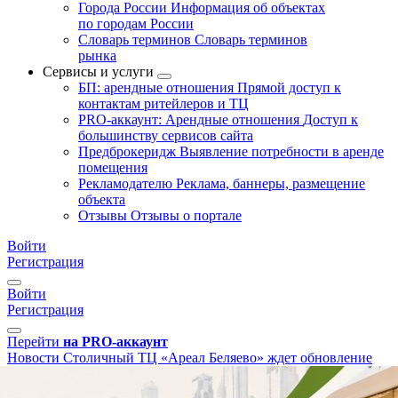
Города России
Информация об объектах
по городам России
Словарь терминов
Словарь терминов
рынка
Сервисы и услуги
БП: арендные отношения
Прямой доступ к
контактам ритейлеров и ТЦ
PRO-аккаунт: Арендные отношения
Доступ к
большинству сервисов сайта
Предброкеридж
Выявление потребности в аренде
помещения
Рекламодателю
Реклама, баннеры, размещение
объекта
Отзывы
Отзывы о портале
Войти
Регистрация
Войти
Регистрация
Перейти
на PRO-аккаунт
Новости
Столичный ТЦ «Ареал Беляево» ждет обновление