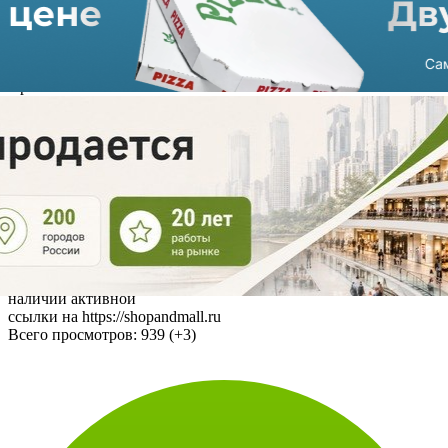
Бренды LPP Group представлены и в другом объекте «Макси
Девелопмент» — магазины Sinsay, Cropp, House, Reserved
работают в ТРЦ «Макси» в Туле. В сентябре Sinsay открылся в
Архангельске.
Наряду с Sinsay уникальными для города, представленными
только в ТРЦ «Макси», станут магазины New Yorker, Bershka,
Colin's, Velvet Season. Fashion-галерею усилят популярные
российские марки: Zarina, Befree, Love Republic – бренды
Melon Fashion Group; Gloria Jeans, Kari, Adidas, Belwest. Также
подписаны контракты с «М.Видео», «Спортмастер», «Мисти
Парк», «Л`Этуаль», Subway, Yves-rocher и другими.
Источник: Авторский материал ShopAndMall.ru
Использование материалов портала допускается только при
наличии активной
ссылки на https://shopandmall.ru
Всего просмотров:
939 (+3)