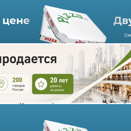
Sinsay дебютирует в Кирове
28.12.2020 г. в 08:23
1 мин
«Макси Девелопмент» продолжает заводить в Киров
международных fashion-ритейлеров. LPP Group откроет
первый магазин бренда Sinsay в торгово-развлекательном
центре «Макси», который откроется в марте на ул. Луганской.
Польский бренд займет 1117 кв. метров на первом этаже
комплекса, в магазине будут представлены линейки мужской,
женской и детской одежды, аксессуары, а также товары для
дома.