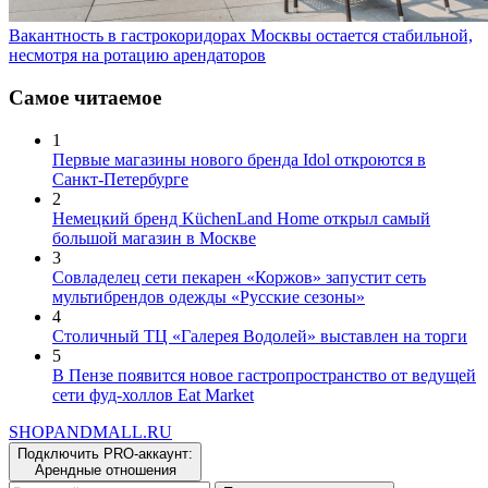
Вакантность в гастрокоридорах Москвы остается стабильной,
несмотря на ротацию арендаторов
Самое читаемое
1
Первые магазины нового бренда Idol откроются в
Санкт-Петербурге
2
Немецкий бренд KüchenLand Home открыл самый
большой магазин в Москве
3
Совладелец сети пекарен «Коржов» запустит сеть
мультибрендов одежды «Русские сезоны»
4
Столичный ТЦ «Галерея Водолей» выставлен на торги
5
В Пензе появится новое гастропространство от ведущей
сети фуд-холлов Eat Market
SHOP
AND
MALL.RU
Подключить PRO-аккаунт:
Арендные отношения
Подписаться на новости