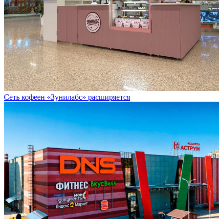
Сеть кофеен «Зунилабс» расширяется