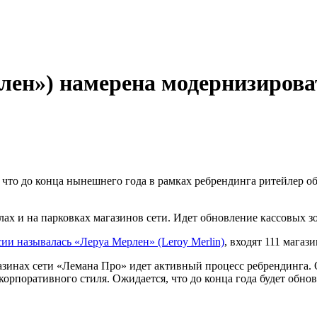
лен») намерена модернизирова
 что до конца нынешнего года в рамках ребрендинга ритейлер о
х и на парковках магазинов сети. Идет обновление кассовых зон
сии называлась «Леруа Мерлен» (Leroy Merlin)
, входят 111 магаз
азинах сети «Лемана Про» идет активный процесс ребрендинга. 
орпоративного стиля. Ожидается, что до конца года будет обно
личии активной