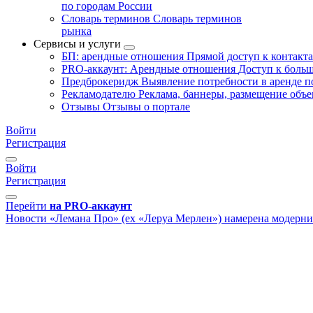
по городам России
Словарь терминов
Словарь терминов
рынка
Сервисы и услуги
БП: арендные отношения
Прямой доступ к контакт
PRO-аккаунт: Арендные отношения
Доступ к больш
Предброкеридж
Выявление потребности в аренде 
Рекламодателю
Реклама, баннеры, размещение объе
Отзывы
Отзывы о портале
Войти
Регистрация
Войти
Регистрация
Перейти
на PRO-аккаунт
Новости
«Лемана Про» (ex «Леруа Мерлен») намерена модерниз