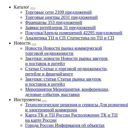
Каталог
Торговые сети
2109 предложений
Торговые центры
2031 предложений
Франшизы
353 предложений
Заявки ритейлеров
31 предложений
Покупка/Аренда помещений
42295 предложений
Аналитика ТЦ и СП
Статистика по ТЦ и СП
Новости
Новости
Новости рынка коммерческой
торговой недвижимости
Закупки: новости
Новости рынка закупок
и поставок в ритейл
Статьи
Статьи о торговой недвижимости,
ритейле и франчайзинге
Закупки: статьи
Статьи рынка закупок
и поставок в ритейл
Мероприятия
Мероприятия, конференции,
деловые события, выставки
Инструменты
Технологические решения и сервисы
Для рознично
и электронной коммерции
Карта ТК и ТЦ России
Расположение ТК и ТЦ
на карте России
Города России
Информация об объектах