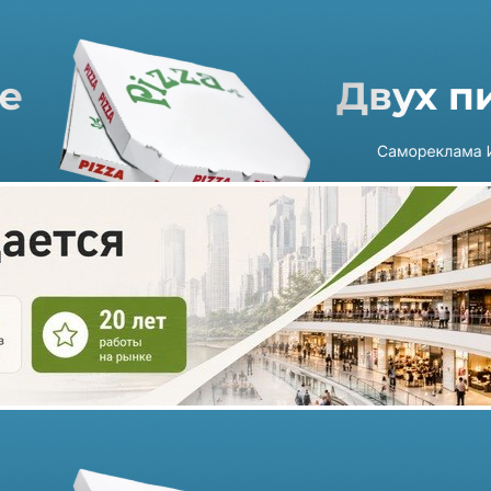
Два крупных обувных
ритейлера пришли в ТРЦ
«Весна!»
28.09.2022 г. в 12:00
1 мин
В столичном торгово-развлекательном центре «Весна!»
открылись гипермаркет обуви Kari площадью более 1,3 тыс
кв.метров с представленной детской линейкой Kari Kids и
магазин обуви и аксессуаров Thomas Münz площадью 303 кв.