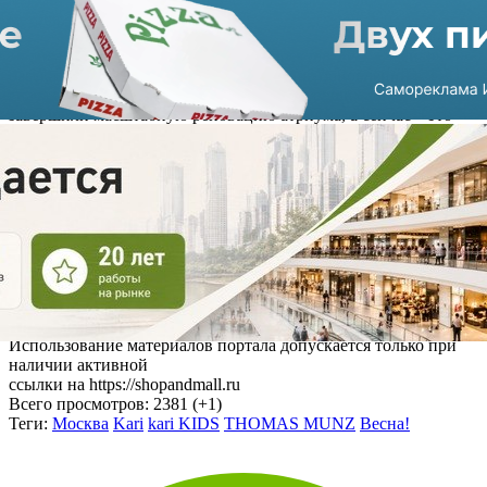
метров.
Лариса Черкасова, коммерческий директор ТРЦ «Весна!»,
рассказала: «Мы продолжаем тенденцию обновлений в ТРЦ:
сначала это была реновация фуд-корта и общих зон, летом мы
завершили масштабную реновацию атриума, а сейчас – это
бренды. Таким образом мы не только обновляем внешний
вид, но и стремимся соответствовать новым запросам и
потребностям аудитории».
Напомним, недавно в ТРЦ «Весна!» (GLA 129 тыс кв. метров,
GBA 58,6 тыс кв. метров)
завершилась реновация
общественных зон
, позже в молле
после модернизации
открылся магазин косметики и парфюмерии «Л’Этуаль»
, а
бренд
Befree представил магазин в новом формате
.
Источник: Авторский материал ShopAndMall.ru
Использование материалов портала допускается только при
наличии активной
ссылки на https://shopandmall.ru
Всего просмотров:
2381 (+1)
Теги:
Москва
Kari
kari KIDS
THOMAS MUNZ
Весна!