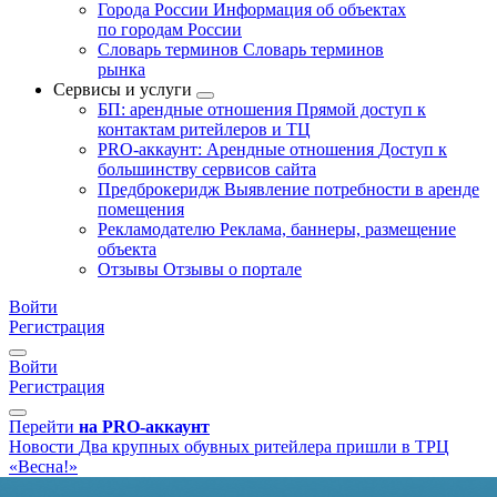
Города России
Информация об объектах
по городам России
Словарь терминов
Словарь терминов
рынка
Сервисы и услуги
БП: арендные отношения
Прямой доступ к
контактам ритейлеров и ТЦ
PRO-аккаунт: Арендные отношения
Доступ к
большинству сервисов сайта
Предброкеридж
Выявление потребности в аренде
помещения
Рекламодателю
Реклама, баннеры, размещение
объекта
Отзывы
Отзывы о портале
Войти
Регистрация
Войти
Регистрация
Перейти
на PRO-аккаунт
Новости
Два крупных обувных ритейлера пришли в ТРЦ
«Весна!»