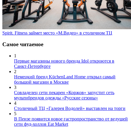
Spirit. Fitness займет место «М.Видео» в столичном ТЦ
Самое читаемое
1
Первые магазины нового бренда Idol откроются в
Санкт-Петербурге
2
Немецкий бренд KüchenLand Home открыл самый
большой магазин в Москве
3
Совладелец сети пекарен «Коржов» запустит сеть
мультибрендов одежды «Русские сезоны»
4
Столичный ТЦ «Галерея Водолей» выставлен на торги
5
В Пензе появится новое гастропространство от ведущей
сети фуд-холлов Eat Market