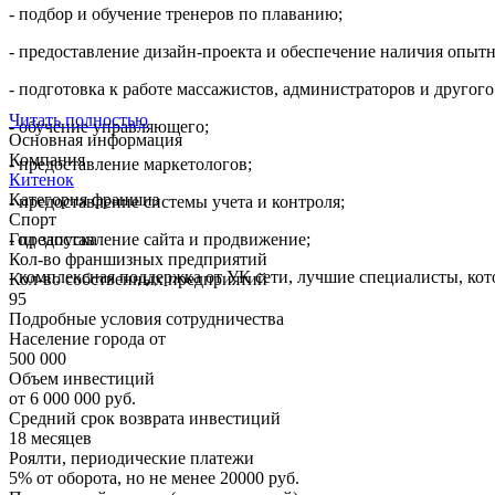
- подбор и обучение тренеров по плаванию;
- предоставление дизайн-проекта и обеспечение наличия опыт
- подготовка к работе массажистов, администраторов и другого
Читать полностью
- обучение управляющего;
Основная информация
Компания
- предоставление маркетологов;
Китенок
Категория франшиз
- предоставление системы учета и контроля;
Спорт
- предоставление сайта и продвижение;
Год запуска
Кол-во франшизных предприятий
- комплексная поддержка от УК сети, лучшие специалисты, ко
Кол-во собственных предприятий
95
Подробные условия сотрудничества
Население города от
500 000
Объем инвестиций
от 6 000 000 руб.
Средний срок возврата инвестиций
18 месяцев
Роялти, периодические платежи
5% от оборота, но не менее 20000 руб.