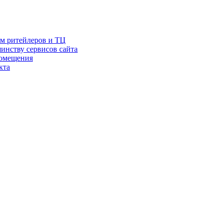
ам ритейлеров и ТЦ
инству сервисов сайта
помещения
кта