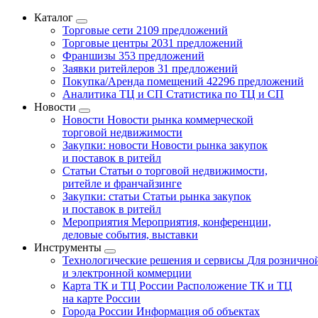
Каталог
Торговые сети
2109 предложений
Торговые центры
2031 предложений
Франшизы
353 предложений
Заявки ритейлеров
31 предложений
Покупка/Аренда помещений
42296 предложений
Аналитика ТЦ и СП
Статистика по ТЦ и СП
Новости
Новости
Новости рынка коммерческой
торговой недвижимости
Закупки: новости
Новости рынка закупок
и поставок в ритейл
Статьи
Статьи о торговой недвижимости,
ритейле и франчайзинге
Закупки: статьи
Статьи рынка закупок
и поставок в ритейл
Мероприятия
Мероприятия, конференции,
деловые события, выставки
Инструменты
Технологические решения и сервисы
Для рознично
и электронной коммерции
Карта ТК и ТЦ России
Расположение ТК и ТЦ
на карте России
Города России
Информация об объектах