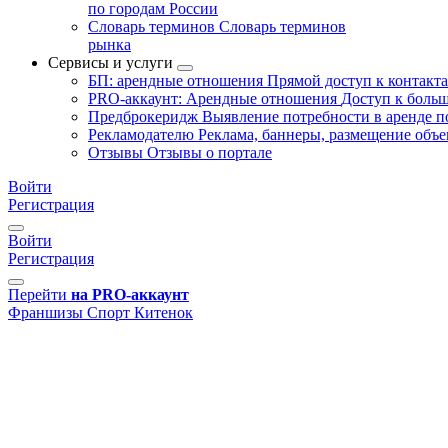
по городам России
Словарь терминов
Словарь терминов
рынка
Сервисы и услуги
БП: арендные отношения
Прямой доступ к контакт
PRO-аккаунт: Арендные отношения
Доступ к больш
Предброкеридж
Выявление потребности в аренде 
Рекламодателю
Реклама, баннеры, размещение объе
Отзывы
Отзывы о портале
Войти
Регистрация
Войти
Регистрация
Перейти
на PRO-аккаунт
Франшизы
Спорт
Китенок