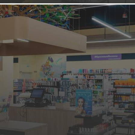
НОВАЯ ФРАНШИЗА
Кафе, ресторан
Чиполучо
Оставить заявку
1429 (+2)
Навигация
Информация о франшизе
О компании
Основная информация
Подробные условия
Оставьте заявку
Фотогалерея
Условия сотрудничества
Инвестиции
от 2 500 000 ₽
Паушальный взнос
2500000