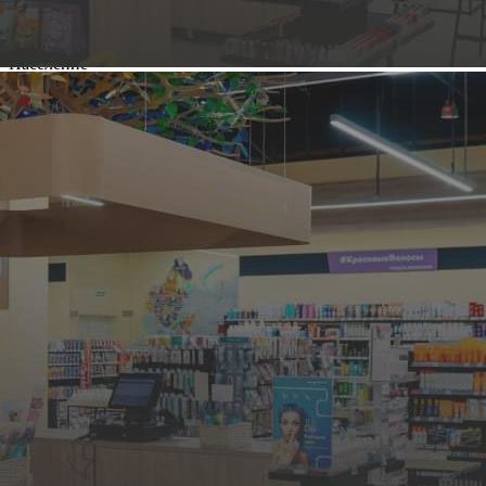
Население
250 000
Роялти
6%
О франшизе компании
"
Чиполучо
"
Основная информация
Компания
Чиполучо
Категория франшиз
Кафе, ресторан
Год запуска
2021