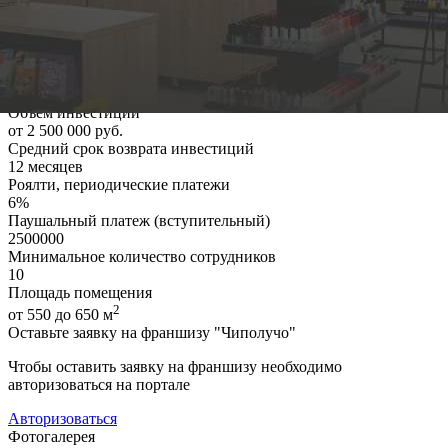
Кол-во франшизных предприятий
Кол-во собственных предприятий
4
Подробные условия сотрудничества
Население города от
250 000
Объем инвестиций
от 2 500 000 руб.
Средний срок возврата инвестиций
12 месяцев
Роялти, периодические платежи
6%
Паушальный платеж (вступительный)
2500000
Минимальное количество сотрудников
10
Площадь помещения
2
от 550 до 650 м
Оставьте заявку на франшизу "Чиполучо"
Чтобы оставить заявку на франшизу необходимо
авторизоваться на портале
Авторизоваться
Фотогалерея