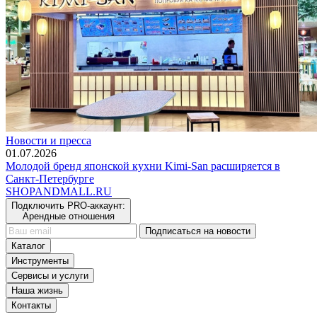
Новости и пресса
01.07.2026
Молодой бренд японской кухни Kimi-San расширяется в
Санкт-Петербурге
SHOP
AND
MALL.RU
Подключить PRO-аккаунт:
Арендные отношения
Подписаться на новости
Каталог
Инструменты
Сервисы и услуги
Наша жизнь
Контакты