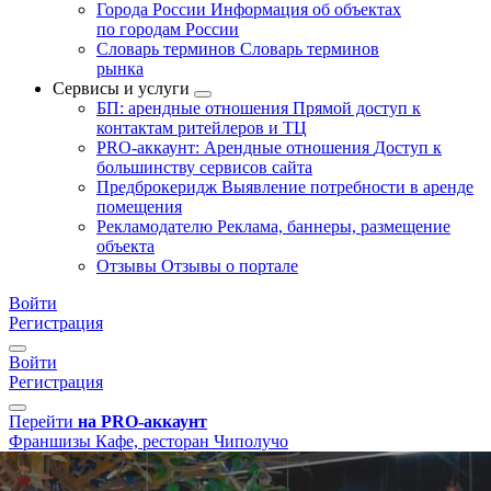
Города России
Информация об объектах
по городам России
Словарь терминов
Словарь терминов
рынка
Сервисы и услуги
БП: арендные отношения
Прямой доступ к
контактам ритейлеров и ТЦ
PRO-аккаунт: Арендные отношения
Доступ к
большинству сервисов сайта
Предброкеридж
Выявление потребности в аренде
помещения
Рекламодателю
Реклама, баннеры, размещение
объекта
Отзывы
Отзывы о портале
Войти
Регистрация
Войти
Регистрация
Перейти
на PRO-аккаунт
Франшизы
Кафе, ресторан
Чиполучо