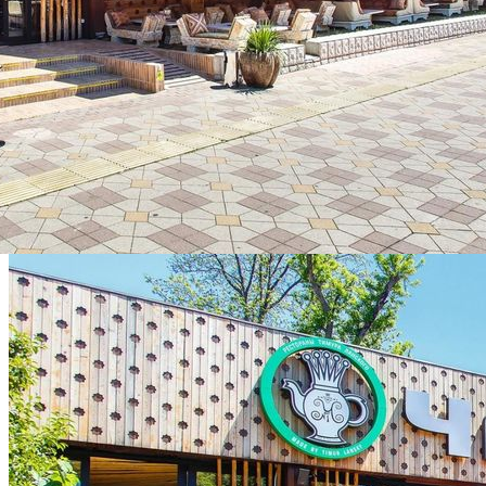
Паушальный платеж (вступительный)
15000000
Минимальное количество сотрудников
5
Площадь помещения
2
от 450 м
Оставьте заявку на франшизу "Чайхона №1"
Чтобы оставить заявку на франшизу необходимо
авторизоваться на портале
Авторизоваться
Фотогалерея