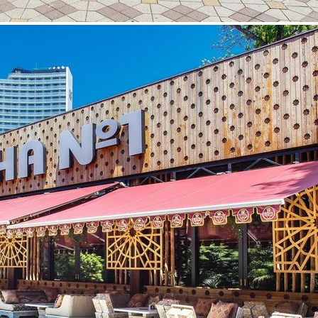
Паушальный взнос
15000000
Население
100 000
Роялти
5 %
О франшизе компании
"
Чайхона №1
"