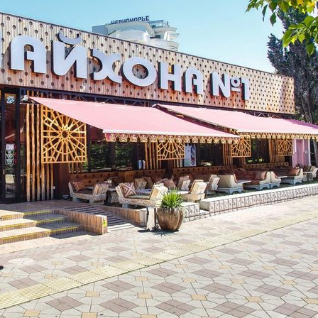
НОВАЯ ФРАНШИЗА
Кафе, ресторан
Чайхона №1
Оставить заявку
1473 (+1)
Навигация
Информация о франшизе
О компании
Основная информация
Подробные условия
Оставьте заявку
Фотогалерея
Условия сотрудничества
Инвестиции
от 75 000 000 ₽