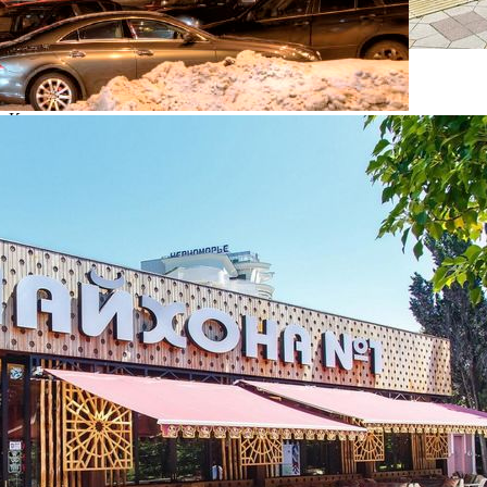
Основная информация
Компания
Чайхона №1
Категория франшиз
Кафе, ресторан
Год запуска
2009
Кол-во франшизных предприятий
12
Кол-во собственных предприятий
25
Подробные условия сотрудничества
Население города от
100 000
Объем инвестиций
от 75 000 000 руб.
Средний срок возврата инвестиций
от 18 месяцев
Роялти, периодические платежи
5 %