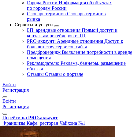
Города России
Информация об объектах
по городам России
Словарь терминов
Словарь терминов
рынка
Сервисы и услуги
БП: арендные отношения
Прямой доступ к
контактам ритейлеров и ТЦ
PRO-аккаунт: Арендные отношения
Доступ к
большинству сервисов сайта
Предброкеридж
Выявление потребности в аренде
помещения
Рекламодателю
Реклама, баннеры, размещение
объекта
Отзывы
Отзывы о портале
Войти
Регистрация
Войти
Регистрация
Перейти
на PRO-аккаунт
Франшизы
Кафе, ресторан
Чайхона №1