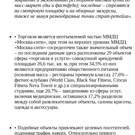
масс-маркет еды и фастфуда); последние – стремятся
на смотровую площадку и на обзорные экскурсии,
также не минуя разнообразные точки стрит-ретейла».
• Торговля является неотъемлемой частью ММДЦ
«Москва-сити», при этом на верхних уровнях ММДЦ
«Москва-сити» сосредоточен также значительный объем
– по последним данным здесь расположены 29 объектов
сферы «торговля и услуги» совокупной арендуемой
площадью 26,6 тыс. кв. м, при этом 34,5% из них
являются предприятиями общественного питания
(основная масса – рестораны премиум класса), 27,6% –
фитнес-клубами (World Class, Black Star Fitness, Crocus
Fitness Neva Tower и др.) и специализированными
студиями, еще 20,7% – заведениями из сферы услуг,
включая медицинские, оставшиеся 17,2% разделили
между собой развлекательные объекты, салоны красоты,
одежда и аксессуары.
• Подобные объекты привлекают целевых посетителей,
поднимая трафик наверх. Относительно первого