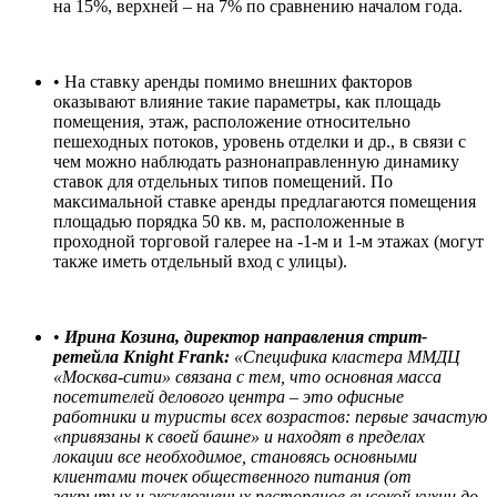
на 15%, верхней – на 7% по сравнению началом года.
• На ставку аренды помимо внешних факторов
оказывают влияние такие параметры, как площадь
помещения, этаж, расположение относительно
пешеходных потоков, уровень отделки и др., в связи с
чем можно наблюдать разнонаправленную динамику
ставок для отдельных типов помещений. По
максимальной ставке аренды предлагаются помещения
площадью порядка 50 кв. м, расположенные в
проходной торговой галерее на -1-м и 1-м этажах (могут
также иметь отдельный вход с улицы).
•
Ирина Козина, директор направления стрит-
ретейла
Knight
Frank
:
«Специфика кластера ММДЦ
«Москва-сити» связана с тем, что основная масса
посетителей делового центра – это офисные
работники и туристы всех возрастов: первые зачастую
«привязаны к своей башне» и находят в пределах
локации все необходимое, становясь основными
клиентами точек общественного питания (от
закрытых и эксклюзивных ресторанов высокой кухни до