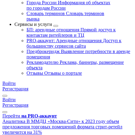
Города России
Информация об объектах
по городам России
Словарь терминов
Словарь терминов
рынка
Сервисы и услуги
БП: арендные отношения
Прямой доступ к
контактам ритейлеров и ТЦ
PRO-аккаунт: Арендные отношения
Доступ к
большинству сервисов сайта
Предброкеридж
Выявление потребности в аренде
помещения
Рекламодателю
Реклама, баннеры, размещение
объекта
Отзывы
Отзывы о портале
Войти
Регистрация
Войти
Регистрация
Перейти
на PRO-аккаунт
Аналитика
В ММДЦ «Москва-Сити» к 2023 году объем
предложения торговых помещений формата стрит-ретейл
увеличится на 31%