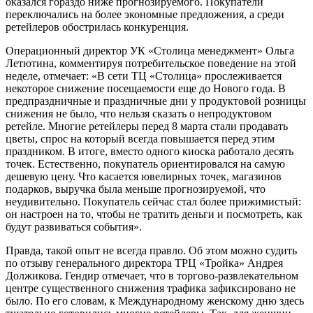
оказался гораздо ниже прогнозируемого. Покупатели
переключались на более экономные предложения, а среди
ретейлеров обострилась конкуренция.
Операционный директор УК «Столица менеджмент» Ольга
Летютина, комментируя потребительское поведение на этой
неделе, отмечает: «В сети ТЦ «Столица» прослеживается
некоторое снижение посещаемости еще до Нового года. В
предпраздничные и праздничные дни у продуктовой розницы
снижения не было, что нельзя сказать о непродуктовом
ретейле. Многие ретейлеры перед 8 марта стали продавать
цветы, спрос на который всегда повышается перед этим
праздником. В итоге, вместо одного киоска работало десять
точек. Естественно, покупатель ориентировался на самую
дешевую цену. Что касается ювелирных точек, магазинов
подарков, выручка была меньше прогнозируемой, что
неудивительно. Покупатель сейчас стал более прижимистый:
он настроен на то, чтобы не тратить деньги и посмотреть, как
будут развиваться события».
Правда, такой опыт не всегда правло. Об этом можно судить
по отзыву генерального директора ТРЦ «Тройка» Андрея
Должикова. Гендир отмечает, что в торгово-развлекательном
центре существенного снижения трафика зафиксировано не
было. По его словам, к Международному женскому дню здесь