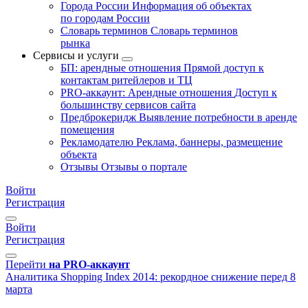
Города России
Информация об объектах
по городам России
Словарь терминов
Словарь терминов
рынка
Сервисы и услуги
БП: арендные отношения
Прямой доступ к
контактам ритейлеров и ТЦ
PRO-аккаунт: Арендные отношения
Доступ к
большинству сервисов сайта
Предброкеридж
Выявление потребности в аренде
помещения
Рекламодателю
Реклама, баннеры, размещение
объекта
Отзывы
Отзывы о портале
Войти
Регистрация
Войти
Регистрация
Перейти
на PRO-аккаунт
Аналитика
Shopping Index 2014: рекордное снижение перед 8
марта