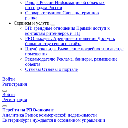
Города России
Информация об объектах
по городам России
Словарь терминов
Словарь терминов
рынка
Сервисы и услуги
БП: арендные отношения
Прямой доступ к
контактам ритейлеров и ТЦ
PRO-аккаунт: Арендные отношения
Доступ к
большинству сервисов сайта
Предброкеридж
Выявление потребности в аренде
помещения
Рекламодателю
Реклама, баннеры, размещение
объекта
Отзывы
Отзывы о портале
Войти
Регистрация
Войти
Регистрация
Перейти
на PRO-аккаунт
Аналитика
Рынок коммерческой недвижимости
Екатеринбурга нуждается в осознанном управлении