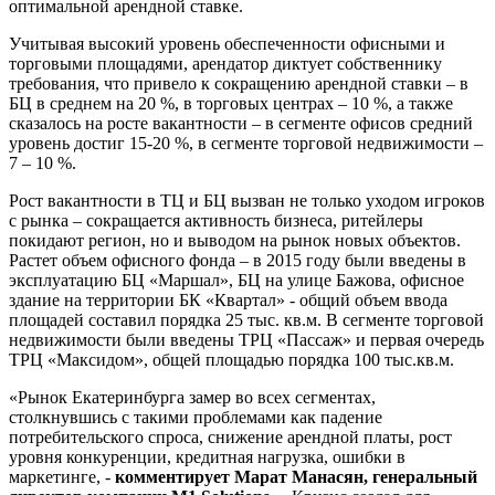
оптимальной арендной ставке.
Учитывая высокий уровень обеспеченности офисными и
торговыми площадями, арендатор диктует собственнику
требования, что привело к сокращению арендной ставки – в
БЦ в среднем на 20 %, в торговых центрах – 10 %, а также
сказалось на росте вакантности – в сегменте офисов средний
уровень достиг 15-20 %, в сегменте торговой недвижимости –
7 – 10 %.
Рост вакантности в ТЦ и БЦ вызван не только уходом игроков
с рынка – сокращается активность бизнеса, ритейлеры
покидают регион, но и выводом на рынок новых объектов.
Растет объем офисного фонда – в 2015 году были введены в
эксплуатацию БЦ «Маршал», БЦ на улице Бажова, офисное
здание на территории БК «Квартал» - общий объем ввода
площадей составил порядка 25 тыс. кв.м. В сегменте торговой
недвижимости были введены ТРЦ «Пассаж» и первая очередь
ТРЦ «Максидом», общей площадью порядка 100 тыс.кв.м.
«Рынок Екатеринбурга замер во всех сегментах,
столкнувшись с такими проблемами как падение
потребительского спроса, снижение арендной платы, рост
уровня конкуренции, кредитная нагрузка, ошибки в
маркетинге, -
комментирует Марат Манасян, генеральный